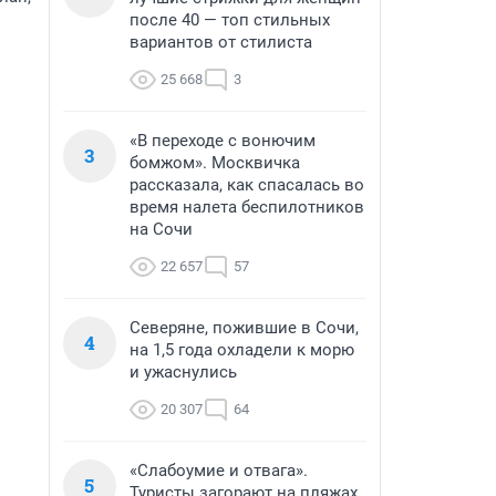
после 40 — топ стильных
вариантов от стилиста
25 668
3
«В переходе с вонючим
3
бомжом». Москвичка
рассказала, как спасалась во
время налета беспилотников
на Сочи
22 657
57
Северяне, пожившие в Сочи,
4
на 1,5 года охладели к морю
и ужаснулись
20 307
64
«Слабоумие и отвага».
5
Туристы загорают на пляжах