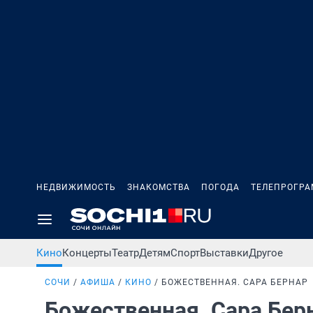
НЕДВИЖИМОСТЬ
ЗНАКОМСТВА
ПОГОДА
ТЕЛЕПРОГР
Кино
Концерты
Театр
Детям
Спорт
Выставки
Другое
СОЧИ
АФИША
КИНО
БОЖЕСТВЕННАЯ. САРА БЕРНАР
Божественная. Сара Бер