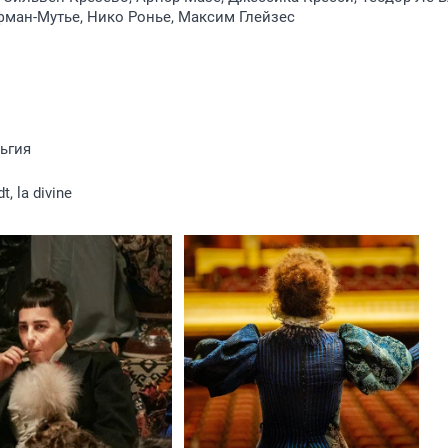
ман-Мутье, Нико Ронье, Максим Глейзес
ьгия
t, la divine