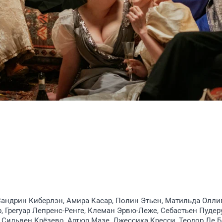
Сандрин Киберлэн, Амира Касар, Полин Этьен, Матильда Олли
, Грегуар Лепренс-Ренге, Клеман Эрвю-Леже, Себастьен Пудеру
, Сильвен Крёзево, Артюр Мазе, Джессика Кресси, Теодор Ле Б