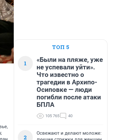
ТОП 5
«Были на пляже, уже
1
не успевали уйти».
Что известно о
трагедии в Архипо-
Осиповке — люди
погибли после атаки
БПЛА
105 765
40
вье,
,
Освежают и делают моложе:
2
лан,
лучшие стрижки для женщин