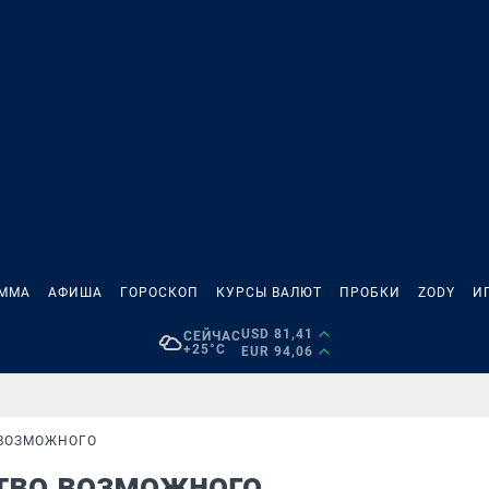
АММА
АФИША
ГОРОСКОП
КУРСЫ ВАЛЮТ
ПРОБКИ
ZODY
И
USD 81,41
СЕЙЧАС
+25°C
EUR 94,06
 ВОЗМОЖНОГО
тво возможного