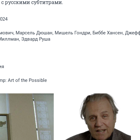
 с русскими субтитрами.
2024
мович, Марсель Дюшан, Мишель Гондри, Биббе Хансен, Джеф
 Миллман, Эдвард Руша
ия
p: Art of the Possible