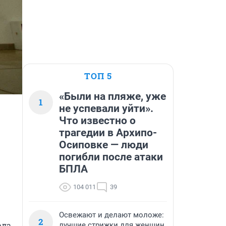
ТОП 5
«Были на пляже, уже
1
не успевали уйти».
Что известно о
трагедии в Архипо-
Осиповке — люди
погибли после атаки
БПЛА
104 011
39
Освежают и делают моложе:
2
а.

лучшие стрижки для женщин