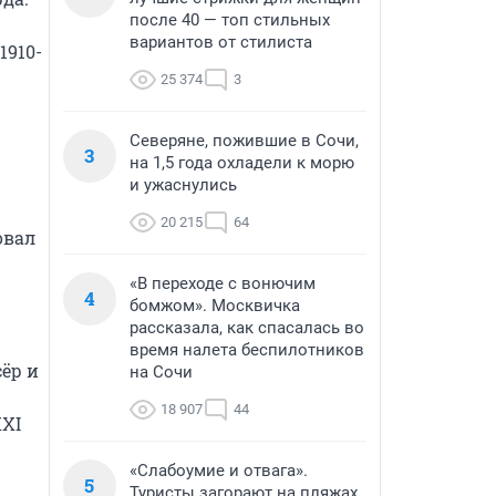
после 40 — топ стильных
вариантов от стилиста
1910-
25 374
3
Северяне, пожившие в Сочи,
3
на 1,5 года охладели к морю
и ужаснулись
20 215
64
вал 
«В переходе с вонючим
4
бомжом». Москвичка
рассказала, как спасалась во
время налета беспилотников
р и 
на Сочи
18 907
44
XI 
«Слабоумие и отвага».
5
Туристы загорают на пляжах