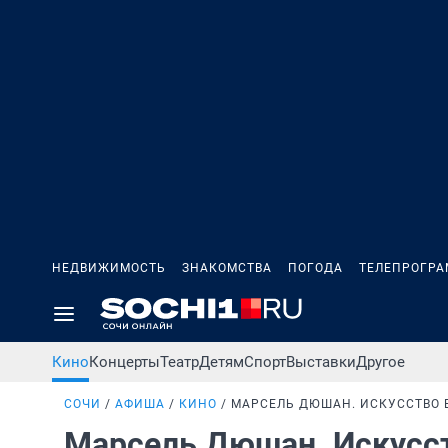
НЕДВИЖИМОСТЬ
ЗНАКОМСТВА
ПОГОДА
ТЕЛЕПРОГР
Кино
Концерты
Театр
Детям
Спорт
Выставки
Другое
СОЧИ
АФИША
КИНО
МАРСЕЛЬ ДЮШАН. ИСКУССТВО
Марсель Дюшан. Искусс