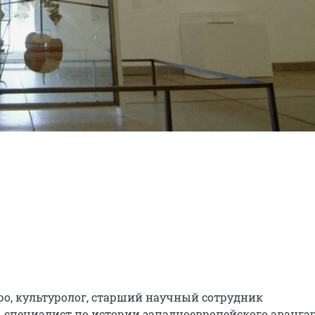
, культуролог, старший научный сотрудник 
 специалист по истории западноевропейского авангард