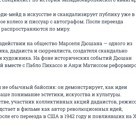
-мейд в искусстве и скандализирует публику уже в 
е колесо и писсуар с автографом. После переезда 
распространяются по миру.

здействии на общество Марселя Дюшана — одного из 
а, дадаиста и сюрреалиста, создателя скандально 
ом художника. На фоне исторических событий Дюшан 
й вместе с Пабло Пикассо и Анри Матиссом реформиро
не обычный байопик: он демонстрирует, как идеи 
ше понимание эстетики, искусства и культуры. 
тве, участник коллективных акций дадаистов, режиссё
стает в фильме как автор революционных идей, 
ле его переезда в США в 1942 году и повлиявших на X