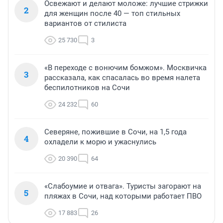
Освежают и делают моложе: лучшие стрижки
2
для женщин после 40 — топ стильных
вариантов от стилиста
25 730
3
«В переходе с вонючим бомжом». Москвичка
3
рассказала, как спасалась во время налета
беспилотников на Сочи
24 232
60
Северяне, пожившие в Сочи, на 1,5 года
4
охладели к морю и ужаснулись
20 390
64
«Слабоумие и отвага». Туристы загорают на
5
пляжах в Сочи, над которыми работает ПВО
17 883
26