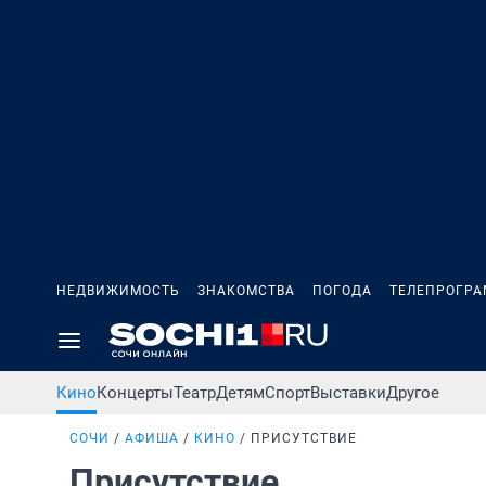
НЕДВИЖИМОСТЬ
ЗНАКОМСТВА
ПОГОДА
ТЕЛЕПРОГР
Кино
Концерты
Театр
Детям
Спорт
Выставки
Другое
СОЧИ
АФИША
КИНО
ПРИСУТСТВИЕ
Присутствие