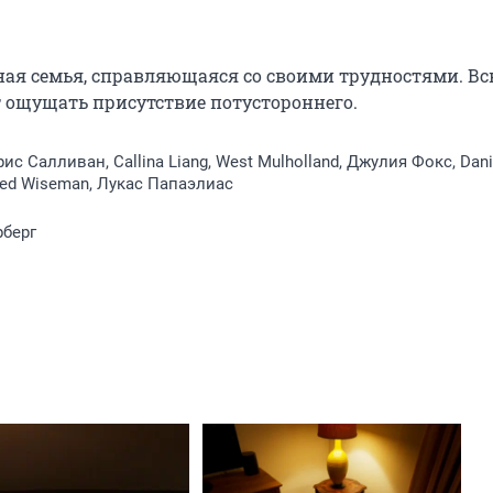
чная семья, справляющаяся со своими трудностями. Вск
т ощущать присутствие потустороннего.
с Салливан, Callina Liang, West Mulholland, Джулия Фокс, Dani
ared Wiseman, Лукас Папаэлиас
рберг