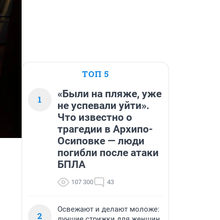
ТОП 5
«Были на пляже, уже
1
не успевали уйти».
Что известно о
трагедии в Архипо-
Осиповке — люди
погибли после атаки
БПЛА
107 300
43
Освежают и делают моложе:
2
лучшие стрижки для женщин