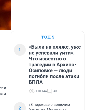
ТОП 5
«Были на пляже, уже
1
не успевали уйти».
Что известно о
трагедии в Архипо-
Осиповке — люди
погибли после атаки
БПЛА
 и 
110 144
43
ли 
«В переходе с вонючим
2
бомжом». Москвичка