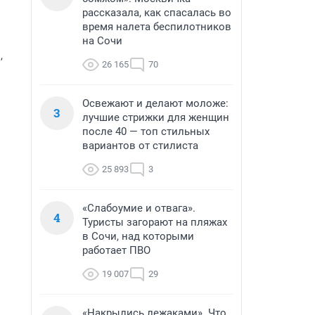
рассказала, как спасалась во
время налета беспилотников
на Сочи
,
26 165
70
Освежают и делают моложе:
3
лучшие стрижки для женщин
после 40 — топ стильных
вариантов от стилиста
25 893
3
«Слабоумие и отвага».
4
Туристы загорают на пляжах
в Сочи, над которыми
работает ПВО
19 007
29
«Накрылись лежаками». Что