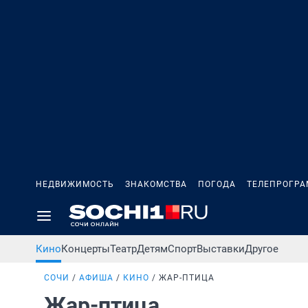
НЕДВИЖИМОСТЬ
ЗНАКОМСТВА
ПОГОДА
ТЕЛЕПРОГР
Кино
Концерты
Театр
Детям
Спорт
Выставки
Другое
СОЧИ
АФИША
КИНО
ЖАР-ПТИЦА
Жар-птица