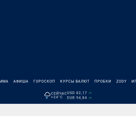
АММА
АФИША
ГОРОСКОП
КУРСЫ ВАЛЮТ
ПРОБКИ
ZODY
И
USD 82,17
СЕЙЧАС
+24°C
EUR 94,84