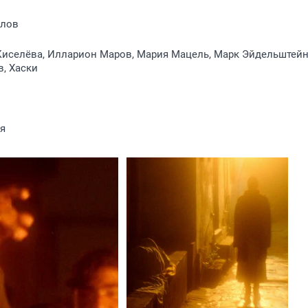
йлов
Киселёва, Илларион Маров, Мария Мацель, Марк Эйдельштейн
в, Хаски
я