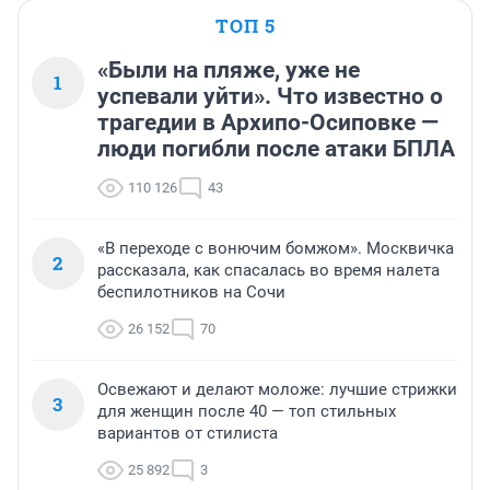
ТОП 5
«Были на пляже, уже не
1
успевали уйти». Что известно о
трагедии в Архипо-Осиповке —
люди погибли после атаки БПЛА
110 126
43
«В переходе с вонючим бомжом». Москвичка
2
рассказала, как спасалась во время налета
беспилотников на Сочи
26 152
70
Освежают и делают моложе: лучшие стрижки
3
для женщин после 40 — топ стильных
вариантов от стилиста
25 892
3