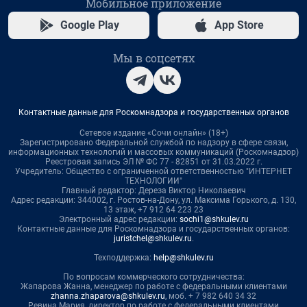
Мобильное приложение
Google Play
App Store
Мы в соцсетях
Контактные данные для Роскомнадзора и государственных органов
Сетевое издание «Сочи онлайн» (18+)
Зарегистрировано Федеральной службой по надзору в сфере связи,
информационных технологий и массовых коммуникаций (Роскомнадзор)
Реестровая запись ЭЛ № ФС 77 - 82851 от 31.03.2022 г.
Учредитель: Общество с ограниченной ответственностью "ИНТЕРНЕТ
ТЕХНОЛОГИИ"
Главный редактор: Дереза Виктор Николаевич
Адрес редакции: 344002, г. Ростов-на-Дону, ул. Максима Горького, д. 130,
13 этаж, +7 912 64 223 23
Электронный адрес редакции:
sochi1@shkulev.ru
Контактные данные для Роскомнадзора и государственных органов:
juristchel@shkulev.ru
.
Техподдержка:
help@shkulev.ru
По вопросам коммерческого сотрудничества:
Жапарова Жанна, менеджер по работе с федеральными клиентами
zhanna.zhaparova@shkulev.ru
, моб. + 7 982 640 34 32
Ревина Мария, директор по работе с федеральными клиентами