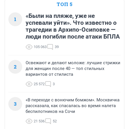
ТОП 5
«Были на пляже, уже не
1
успевали уйти». Что известно о
трагедии в Архипо-Осиповке —
люди погибли после атаки БПЛА
105 063
39
Освежают и делают моложе: лучшие стрижки
2
для женщин после 40 — топ стильных
вариантов от стилиста
25 572
3
«В переходе с вонючим бомжом». Москвичка
3
рассказала, как спасалась во время налета
беспилотников на Сочи
21 536
52