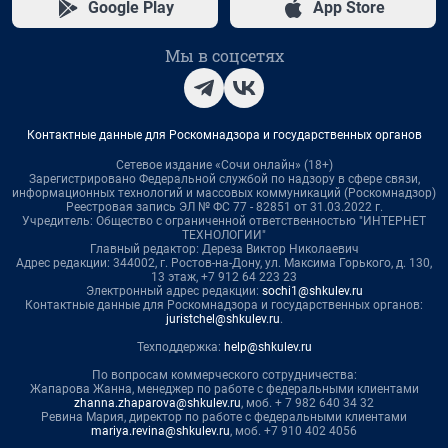
Google Play
App Store
Мы в соцсетях
Контактные данные для Роскомнадзора и государственных органов
Сетевое издание «Сочи онлайн» (18+)
Зарегистрировано Федеральной службой по надзору в сфере связи,
информационных технологий и массовых коммуникаций (Роскомнадзор)
Реестровая запись ЭЛ № ФС 77 - 82851 от 31.03.2022 г.
Учредитель: Общество с ограниченной ответственностью "ИНТЕРНЕТ
ТЕХНОЛОГИИ"
Главный редактор: Дереза Виктор Николаевич
Адрес редакции: 344002, г. Ростов-на-Дону, ул. Максима Горького, д. 130,
13 этаж, +7 912 64 223 23
Электронный адрес редакции:
sochi1@shkulev.ru
Контактные данные для Роскомнадзора и государственных органов:
juristchel@shkulev.ru
.
Техподдержка:
help@shkulev.ru
По вопросам коммерческого сотрудничества:
Жапарова Жанна, менеджер по работе с федеральными клиентами
zhanna.zhaparova@shkulev.ru
, моб. + 7 982 640 34 32
Ревина Мария, директор по работе с федеральными клиентами
mariya.revina@shkulev.ru
, моб. +7 910 402 4056