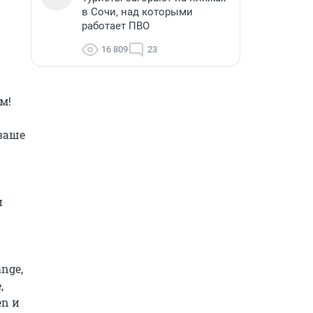
в Сочи, над которыми
работает ПВО
16 809
23
!

ваше 
 
ge, 
 
n и 