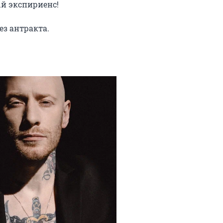
 экспириенс!

ез антракта.