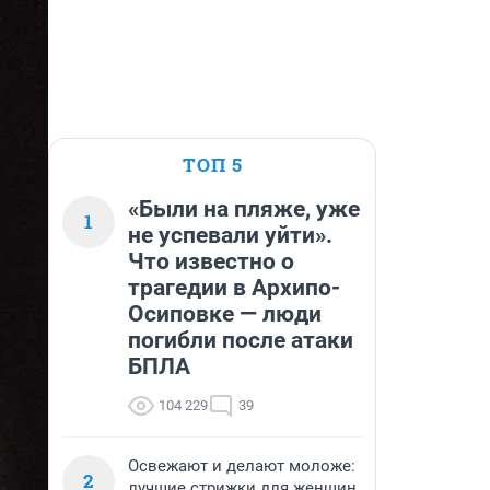
ТОП 5
«Были на пляже, уже
1
не успевали уйти».
Что известно о
трагедии в Архипо-
Осиповке — люди
погибли после атаки
БПЛА
104 229
39
Освежают и делают моложе:
2
лучшие стрижки для женщин