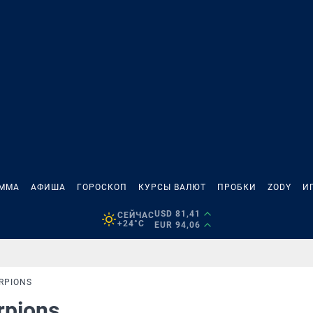
АММА
АФИША
ГОРОСКОП
КУРСЫ ВАЛЮТ
ПРОБКИ
ZODY
И
USD 81,41
СЕЙЧАС
+24°C
EUR 94,06
RPIONS
rpions