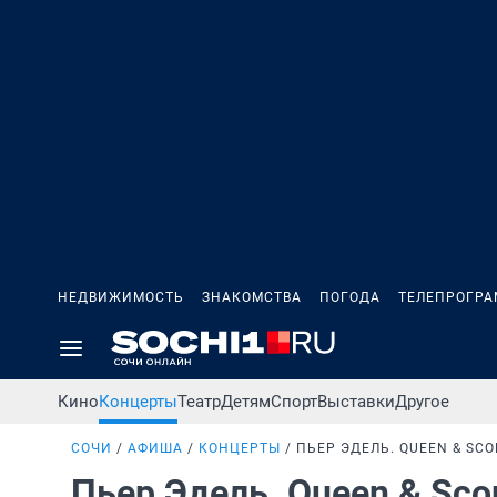
НЕДВИЖИМОСТЬ
ЗНАКОМСТВА
ПОГОДА
ТЕЛЕПРОГР
Кино
Концерты
Театр
Детям
Спорт
Выставки
Другое
СОЧИ
АФИША
КОНЦЕРТЫ
ПЬЕР ЭДЕЛЬ. QUEEN & SCO
Пьер Эдель. Queen & Sco