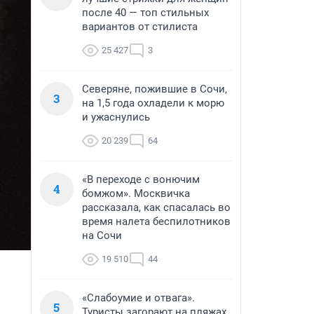
после 40 — топ стильных
вариантов от стилиста
25 427
3
Северяне, пожившие в Сочи,
3
на 1,5 года охладели к морю
и ужаснулись
20 239
64
«В переходе с вонючим
4
бомжом». Москвичка
рассказала, как спасалась во
время налета беспилотников
на Сочи
19 510
44
«Слабоумие и отвага».
5
Туристы загорают на пляжах