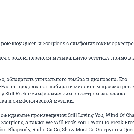
 рок-шоу Queen и Scorpions с симфоническим оркестром
ся с роком, перенося музыкальную эстетику прямо в 
а, обладатель уникального тембра и диапазона. Его 
X-Factor продолжают набирать миллионы просмотров и
у Still Rock с симфоническим оркестром завоевало 
ока и симфонической музыки.

идаемые произведения: Still Loving You, Wind Of Chan
corpions, а также We Will Rock You, I Want to Break Free,
ian Rhapsody, Radio Ga Ga, Show Must Go On группы Quee