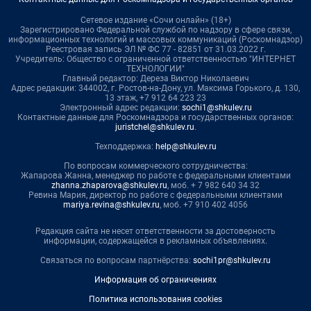
Сетевое издание «Сочи онлайн» (18+)
Зарегистрировано Федеральной службой по надзору в сфере связи,
информационных технологий и массовых коммуникаций (Роскомнадзор)
Реестровая запись ЭЛ № ФС 77 - 82851 от 31.03.2022 г.
Учредитель: Общество с ограниченной ответственностью "ИНТЕРНЕТ
ТЕХНОЛОГИИ"
Главный редактор: Дереза Виктор Николаевич
Адрес редакции: 344002, г. Ростов-на-Дону, ул. Максима Горького, д. 130,
13 этаж, +7 912 64 223 23
Электронный адрес редакции:
sochi1@shkulev.ru
Контактные данные для Роскомнадзора и государственных органов:
juristchel@shkulev.ru
.
Техподдержка:
help@shkulev.ru
По вопросам коммерческого сотрудничества:
Жапарова Жанна, менеджер по работе с федеральными клиентами
zhanna.zhaparova@shkulev.ru
, моб. + 7 982 640 34 32
Ревина Мария, директор по работе с федеральными клиентами
mariya.revina@shkulev.ru
, моб. +7 910 402 4056
Редакция сайта не несет ответственности за достоверность
информации, содержащейся в рекламных объявлениях.
Связаться по вопросам партнёрства:
sochi1pr@shkulev.ru
Информация об ограничениях
Политика использования cookies