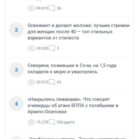
99 013
36
Освежают и делают моложе: лучшие стрижки
2
для женщин после 40 — топ стильных
вариантов от стилиста
24 620
3
Северяне, пожившие в Сочи, на 1,5 года
3
охладели к морю и ужаснулись
20 015
63
«Накрылись лежаками». Что говорят
4
очевидцы об атаке БПЛА с погибшими в
Архипо-Осиповке
15 278
Обсудить