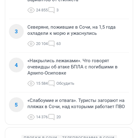
24 855
3
Северяне, пожившие в Сочи, на 1,5 года
3
охладели к морю и ужаснулись
20 104
63
«Накрылись лежаками». Что говорят
4
очевидцы об атаке БПЛА с погибшими в
Архипо-Осиповке
15 584
Обсудить
«Слабоумие и отвага». Туристы загорают на
5
пляжах в Сочи, над которыми работает ПВО
14 376
20