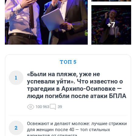
+7
ТОП 5
«Были на пляже, уже не
1
успевали уйти». Что известно о
трагедии в Архипо-Осиповке —
люди погибли после атаки БПЛА
100 963
39
Освежают и делают моложе: лучшие стрижки
2
для женщин после 40 — топ стильных
вариантов от стилиста