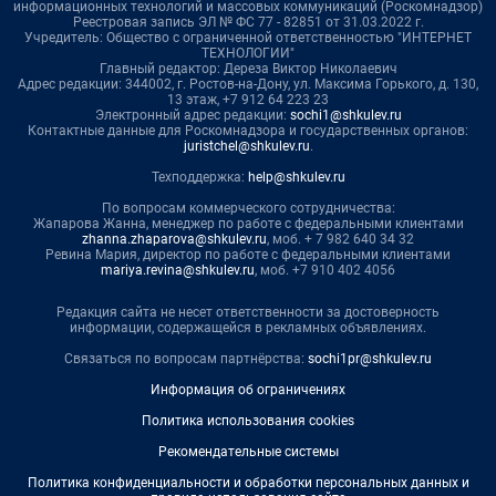
информационных технологий и массовых коммуникаций (Роскомнадзор)
Реестровая запись ЭЛ № ФС 77 - 82851 от 31.03.2022 г.
Учредитель: Общество с ограниченной ответственностью "ИНТЕРНЕТ
ТЕХНОЛОГИИ"
Главный редактор: Дереза Виктор Николаевич
Адрес редакции: 344002, г. Ростов-на-Дону, ул. Максима Горького, д. 130,
13 этаж, +7 912 64 223 23
Электронный адрес редакции:
sochi1@shkulev.ru
Контактные данные для Роскомнадзора и государственных органов:
juristchel@shkulev.ru
.
Техподдержка:
help@shkulev.ru
По вопросам коммерческого сотрудничества:
Жапарова Жанна, менеджер по работе с федеральными клиентами
zhanna.zhaparova@shkulev.ru
, моб. + 7 982 640 34 32
Ревина Мария, директор по работе с федеральными клиентами
mariya.revina@shkulev.ru
, моб. +7 910 402 4056
Редакция сайта не несет ответственности за достоверность
информации, содержащейся в рекламных объявлениях.
Связаться по вопросам партнёрства:
sochi1pr@shkulev.ru
Информация об ограничениях
Политика использования cookies
Рекомендательные системы
Политика конфиденциальности и обработки персональных данных и