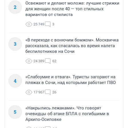
Освежают и делают моложе: лучшие стрижки
2
для женщин после 40 — топ стильных
вариантов от стилиста
25 749
3
«В переходе с вонючим бомжом». Москвичка
3
рассказала, как спасалась во время налета
беспилотников на Сочи
24 389
62
«Слабоумие и отвага». Туристы загорают на
4
пляжах в Сочи, над которыми работает ПВО
17 967
26
«Накрылись лежаками». Что говорят
5
очевидцы об атаке БПЛА с погибшими в
Архипо-Осиповке