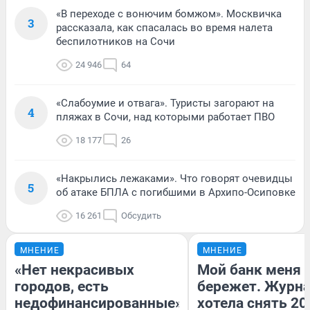
«В переходе с вонючим бомжом». Москвичка
3
рассказала, как спасалась во время налета
беспилотников на Сочи
24 946
64
«Слабоумие и отвага». Туристы загорают на
4
пляжах в Сочи, над которыми работает ПВО
18 177
26
«Накрылись лежаками». Что говорят очевидцы
5
об атаке БПЛА с погибшими в Архипо-Осиповке
16 261
Обсудить
МНЕНИЕ
МНЕНИЕ
«Нет некрасивых
Мой банк меня
городов, есть
бережет. Журн
недофинансированные».
хотела снять 20