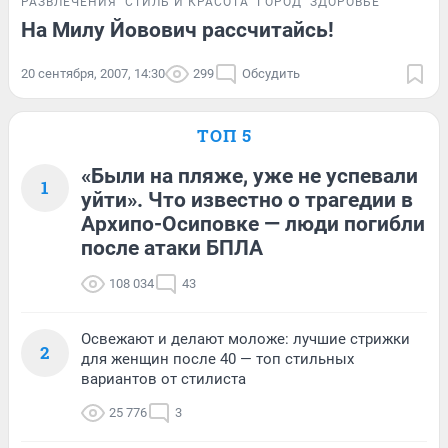
РАЗВЛЕЧЕНИЯ
СТИЛЬ И КРАСОТА
ГОРОД
ЗДОРОВЬЕ
На Милу Йовович рассчитайсь!
20 сентября, 2007, 14:30
299
Обсудить
ТОП 5
«Были на пляже, уже не успевали
1
уйти». Что известно о трагедии в
Архипо-Осиповке — люди погибли
после атаки БПЛА
108 034
43
Освежают и делают моложе: лучшие стрижки
2
для женщин после 40 — топ стильных
вариантов от стилиста
25 776
3