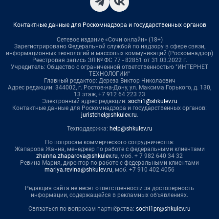
Контактные данные для Роскомнадзора и государственных органов
Сетевое издание «Сочи онлайн» (18+)
Зарегистрировано Федеральной службой по надзору в сфере связи,
информационных технологий и массовых коммуникаций (Роскомнадзор)
Реестровая запись ЭЛ № ФС 77 - 82851 от 31.03.2022 г.
Учредитель: Общество с ограниченной ответственностью "ИНТЕРНЕТ
ТЕХНОЛОГИИ"
Главный редактор: Дереза Виктор Николаевич
Адрес редакции: 344002, г. Ростов-на-Дону, ул. Максима Горького, д. 130,
13 этаж, +7 912 64 223 23
Электронный адрес редакции:
sochi1@shkulev.ru
Контактные данные для Роскомнадзора и государственных органов:
juristchel@shkulev.ru
.
Техподдержка:
help@shkulev.ru
По вопросам коммерческого сотрудничества:
Жапарова Жанна, менеджер по работе с федеральными клиентами
zhanna.zhaparova@shkulev.ru
, моб. + 7 982 640 34 32
Ревина Мария, директор по работе с федеральными клиентами
mariya.revina@shkulev.ru
, моб. +7 910 402 4056
Редакция сайта не несет ответственности за достоверность
информации, содержащейся в рекламных объявлениях.
Связаться по вопросам партнёрства:
sochi1pr@shkulev.ru