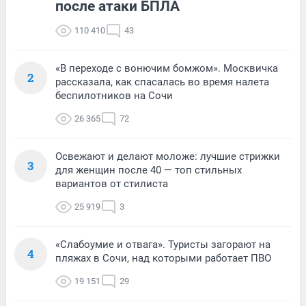
после атаки БПЛА
110 410
43
«В переходе с вонючим бомжом». Москвичка
2
рассказала, как спасалась во время налета
беспилотников на Сочи
26 365
72
Освежают и делают моложе: лучшие стрижки
3
для женщин после 40 — топ стильных
вариантов от стилиста
25 919
3
«Слабоумие и отвага». Туристы загорают на
4
пляжах в Сочи, над которыми работает ПВО
19 151
29