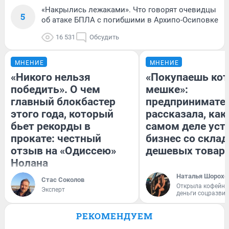
«Накрылись лежаками». Что говорят очевидцы
5
об атаке БПЛА с погибшими в Архипо-Осиповке
16 531
Обсудить
МНЕНИЕ
МНЕНИЕ
«Никого нельзя
«Покупаешь кот
победить». О чем
мешке»:
главный блокбастер
предпринимате
этого года, который
рассказала, как
бьет рекорды в
самом деле уст
прокате: честный
бизнес со скла
отзыв на «Одиссею»
дешевых товар
Нолана
Наталья Шорохо
Стас Соколов
Открыла кофейну
Эксперт
деньги соцразви
РЕКОМЕНДУЕМ