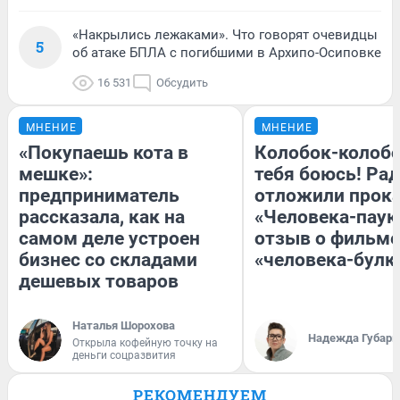
«Накрылись лежаками». Что говорят очевидцы
5
об атаке БПЛА с погибшими в Архипо-Осиповке
16 531
Обсудить
МНЕНИЕ
МНЕНИЕ
«Покупаешь кота в
Колобок-колобо
мешке»:
тебя боюсь! Рад
предприниматель
отложили прок
рассказала, как на
«Человека-паук
самом деле устроен
отзыв о фильме
бизнес со складами
«человека-булк
дешевых товаров
Наталья Шорохова
Надежда Губарь
Открыла кофейную точку на
деньги соцразвития
РЕКОМЕНДУЕМ