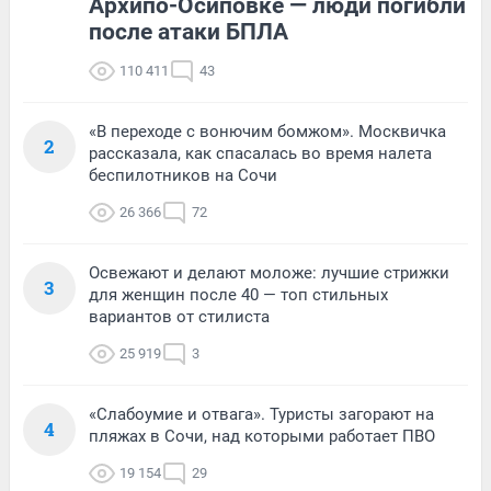
Архипо-Осиповке — люди погибли
после атаки БПЛА
110 411
43
«В переходе с вонючим бомжом». Москвичка
2
рассказала, как спасалась во время налета
беспилотников на Сочи
26 366
72
Освежают и делают моложе: лучшие стрижки
3
для женщин после 40 — топ стильных
вариантов от стилиста
25 919
3
«Слабоумие и отвага». Туристы загорают на
4
пляжах в Сочи, над которыми работает ПВО
19 154
29