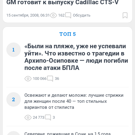
GM готовит к выпуску Cadillac CTS-V
15 сентября, 2008, 06:31
162
Обсудить
ТОП 5
«Были на пляже, уже не успевали
1
уйти». Что известно о трагедии в
Архипо-Осиповке — люди погибли
после атаки БПЛА
100 066
36
Освежают и делают моложе: лучшие стрижки
2
для женщин после 40 — топ стильных
вариантов от стилиста
24 773
3
Северяне, пожившие в Сочи, на 1,5 года