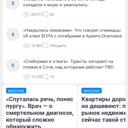
3
охладели к морю и ужаснулись
20 077
63
«Накрылись лежаками». Что говорят очевидцы
4
об атаке БПЛА с погибшими в Архипо-Осиповке
15 462
Обсудить
«Слабоумие и отвага». Туристы загорают на
5
пляжах в Сочи, над которыми работает ПВО
13 255
19
МНЕНИЕ
МНЕНИЕ
«Спуталась речь, понес
Квартиры доро
пургу». Врач — о
но дешевеют: п
смертельном диагнозе,
рынок недвижи
который сложно
сейчас такой с
обнаружить