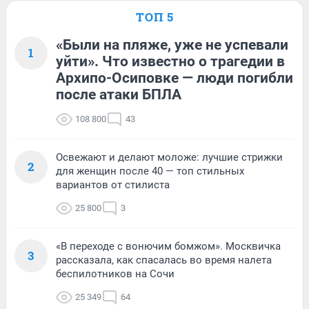
ТОП 5
«Были на пляже, уже не успевали
1
уйти». Что известно о трагедии в
Архипо-Осиповке — люди погибли
после атаки БПЛА
108 800
43
Освежают и делают моложе: лучшие стрижки
2
для женщин после 40 — топ стильных
вариантов от стилиста
25 800
3
«В переходе с вонючим бомжом». Москвичка
3
рассказала, как спасалась во время налета
беспилотников на Сочи
25 349
64