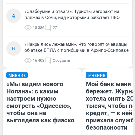
«Слабоумие и отвага». Туристы загорают на
4
пляжах в Сочи, над которыми работает ПВО
18 386
27
«Накрылись лежаками». Что говорят очевидцы
5
об атаке БПЛА с погибшими в Архипо-Осиповке
16 408
Обсудить
МНЕНИЕ
МНЕНИЕ
«Мы видим нового
Мой банк меня
Нолана»: с каким
бережет. Журн
настроем нужно
хотела снять 20
смотреть «Одиссею»,
тысяч, чтобы п
чтобы она не
кредит, — к ней
выглядела как фиаско
приехала служб
безопасности