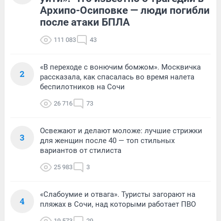
Архипо-Осиповке — люди погибли
после атаки БПЛА
111 083
43
«В переходе с вонючим бомжом». Москвичка
2
рассказала, как спасалась во время налета
беспилотников на Сочи
26 716
73
Освежают и делают моложе: лучшие стрижки
3
для женщин после 40 — топ стильных
вариантов от стилиста
25 983
3
«Слабоумие и отвага». Туристы загорают на
4
пляжах в Сочи, над которыми работает ПВО
19 573
29