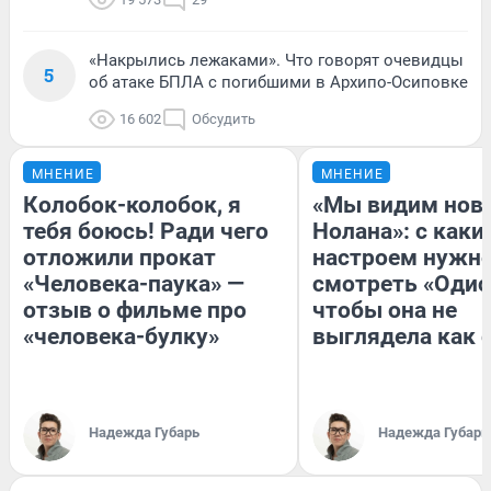
«Накрылись лежаками». Что говорят очевидцы
5
об атаке БПЛА с погибшими в Архипо-Осиповке
16 602
Обсудить
МНЕНИЕ
МНЕНИЕ
Колобок-колобок, я
«Мы видим нов
тебя боюсь! Ради чего
Нолана»: с каки
отложили прокат
настроем нужн
«Человека-паука» —
смотреть «Одис
отзыв о фильме про
чтобы она не
«человека-булку»
выглядела как 
Надежда Губарь
Надежда Губарь