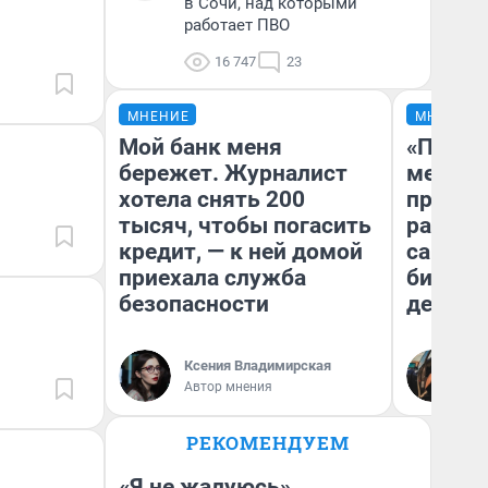
в Сочи, над которыми
работает ПВО
16 747
23
МНЕНИЕ
МНЕНИЕ
Мой банк меня
«Покуп
бережет. Журналист
мешке»
хотела снять 200
предпр
тысяч, чтобы погасить
рассказ
кредит, — к ней домой
самом 
приехала служба
бизнес
безопасности
дешевы
На
Ксения Владимирская
От
Автор мнения
де
РЕКОМЕНДУЕМ
«Я не жалуюсь».