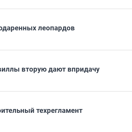
подаренных леопардов
 виллы вторую дают впридачу
оительный техрегламент