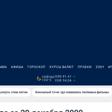
АММА
АФИША
ГОРОСКОП
КУРСЫ ВАЛЮТ
ПРОБКИ
ZODY
И
USD 81,41
СЕЙЧАС
+24°C
EUR 94,06
дохнуть этим летом
Киношный Сочи: где снимались любимые фильмы