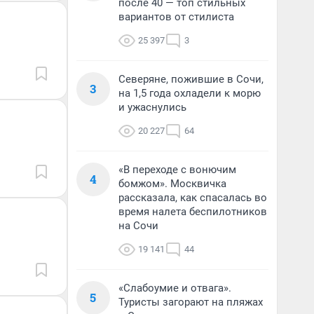
после 40 — топ стильных
вариантов от стилиста
25 397
3
Северяне, пожившие в Сочи,
3
на 1,5 года охладели к морю
и ужаснулись
20 227
64
«В переходе с вонючим
4
бомжом». Москвичка
рассказала, как спасалась во
время налета беспилотников
на Сочи
19 141
44
«Слабоумие и отвага».
5
Туристы загорают на пляжах