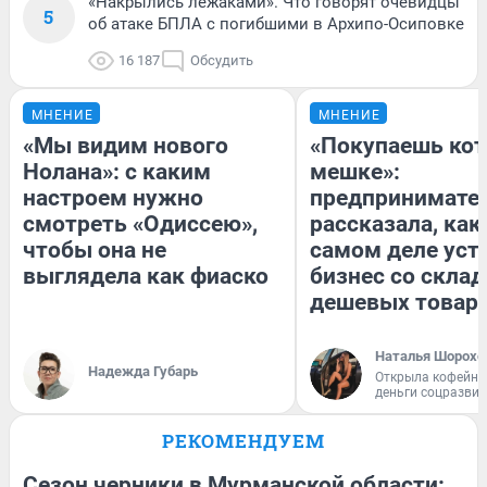
«Накрылись лежаками». Что говорят очевидцы
5
об атаке БПЛА с погибшими в Архипо-Осиповке
16 187
Обсудить
МНЕНИЕ
МНЕНИЕ
«Мы видим нового
«Покупаешь кот
Нолана»: с каким
мешке»:
настроем нужно
предпринимате
смотреть «Одиссею»,
рассказала, как
чтобы она не
самом деле уст
выглядела как фиаско
бизнес со скла
дешевых товар
Наталья Шорохо
Надежда Губарь
Открыла кофейну
деньги соцразви
РЕКОМЕНДУЕМ
Сезон черники в Мурманской области: