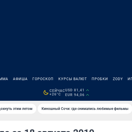
АММА
АФИША
ГОРОСКОП
КУРСЫ ВАЛЮТ
ПРОБКИ
ZODY
И
USD 81,41
СЕЙЧАС
+26°C
EUR 94,06
дохнуть этим летом
Киношный Сочи: где снимались любимые фильмы