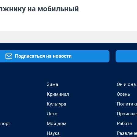
олжнику на мобильный
Подписаться на новости
Зима
Он и она
Криминал
Осень
Культура
Политик
Лето
Происше
спорт
Мой дом
Работа
Наука
Развлеч