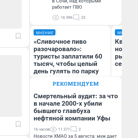
в Сочи, над которыми
работает ПВО
16 396
23
МНЕНИЕ
МНЕНИЕ
«Сливочное пиво
Кварти
разочаровало»:
но деш
туристы заплатили 60
рынок 
тысяч, чтобы целый
сейчас
день гулять по парку
Юрского периода и
РЕКОМЕНДУЕМ
Хогвартсу
Смертельный аудит: за что
Ек
в начале 2000-х убили
Яна Шаламова
ди
бывшего главбуха
не
нефтяной компании Уфы
16 часов
11 371
2
Новости ХМАО за 5 августа: муж дает