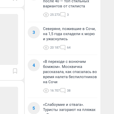
после 40 — топ стильных
вариантов от стилиста
25 273
3
Северяне, пожившие в Сочи,
3
на 1,5 года охладели к морю
и ужаснулись
20 187
64
«В переходе с вонючим
4
бомжом». Москвичка
рассказала, как спасалась во
время налета беспилотников
на Сочи
16 707
38
«Слабоумие и отвага».
5
Туристы загорают на пляжах