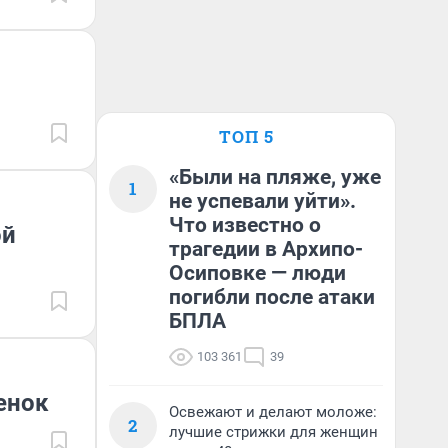
ТОП 5
«Были на пляже, уже
1
не успевали уйти».
Что известно о
ой
трагедии в Архипо-
Осиповке — люди
погибли после атаки
БПЛА
103 361
39
енок
Освежают и делают моложе:
2
лучшие стрижки для женщин