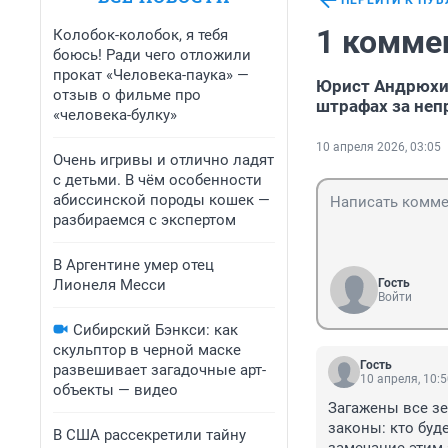
ПЕРЕЙТИ К ПУ
1 комме
Колобок-колобок, я тебя
боюсь! Ради чего отложили
прокат «Человека-паука» —
Юрист Андрюхин
отзыв о фильме про
штрафах за неп
«человека-булку»
10 апреля 2026, 03:05
Очень игривы и отлично ладят
с детьми. В чём особенности
абиссинской породы кошек —
разбираемся с экспертом
В Аргентине умер отец
Лионеля Месси
Гость
Войти
Сибирский Бэнкси: как
скульптор в черной маске
Гость
развешивает загадочные арт-
10 апреля, 10:
объекты — видео
Загажены все зе
законы: кто буд
В США рассекретили тайну