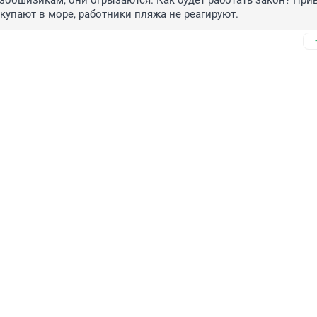
зоошизикам, они огрызаются. Как будет работать закон? Прив
 купают в море, работники пляжа не реагируют.