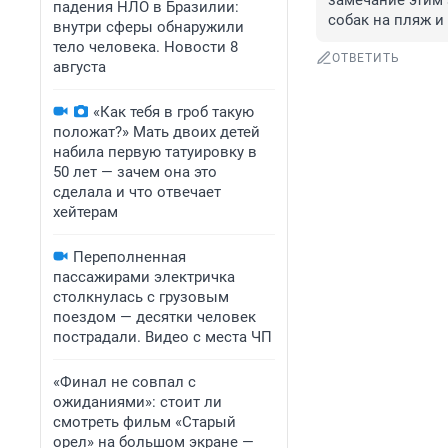
замечание этим 
падения НЛО в Бразилии:
собак на пляж и
внутри сферы обнаружили
тело человека. Новости 8
ОТВЕТИТЬ
августа
«Как тебя в гроб такую
положат?» Мать двоих детей
набила первую татуировку в
50 лет — зачем она это
сделала и что отвечает
хейтерам
Переполненная
пассажирами электричка
столкнулась с грузовым
поездом — десятки человек
пострадали. Видео с места ЧП
«Финал не совпал с
ожиданиями»: стоит ли
смотреть фильм «Старый
орел» на большом экране —