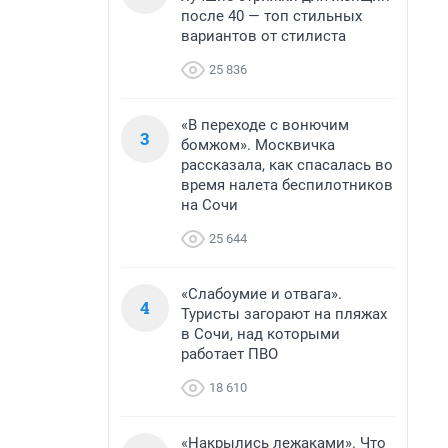
после 40 — топ стильных
вариантов от стилиста
25 836
«В переходе с вонючим
3
бомжом». Москвичка
рассказала, как спасалась во
время налета беспилотников
на Сочи
25 644
«Слабоумие и отвага».
4
Туристы загорают на пляжах
в Сочи, над которыми
работает ПВО
18 610
«Накрылись лежаками». Что