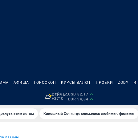
АММА
АФИША
ГОРОСКОП
КУРСЫ ВАЛЮТ
ПРОБКИ
ZODY
И
USD 82,17
СЕЙЧАС
+27°C
EUR 94,84
дохнуть этим летом
Киношный Сочи: где снимались любимые фильмы