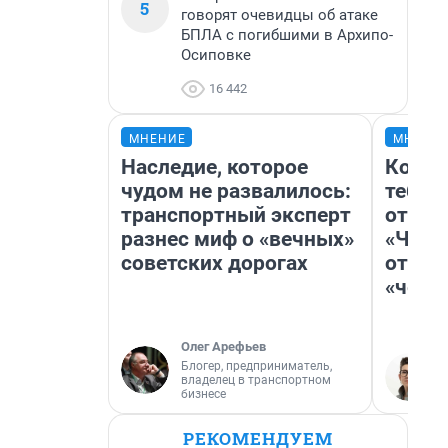
5
говорят очевидцы об атаке
БПЛА с погибшими в Архипо-
Осиповке
16 442
МНЕНИЕ
МНЕНИ
Наследие, которое
Колоб
чудом не развалилось:
тебя 
транспортный эксперт
отлож
разнес миф о «вечных»
«Чело
советских дорогах
отзыв
«чело
Олег Арефьев
Блогер, предприниматель,
владелец в транспортном
бизнесе
РЕКОМЕНДУЕМ