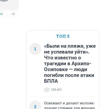
одят 
+0
–0
ТОП 5
«Были на пляже, уже
1
не успевали уйти».
Что известно о
трагедии в Архипо-
Осиповке — люди
погибли после атаки
БПЛА
109 451
Освежают и делают моложе:
2
лучшие стрижки для женщин