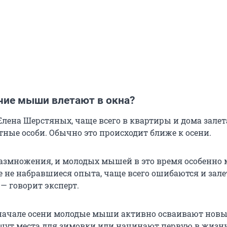
чие мыши влетают в окна?
Елена Шерстяных, чаще всего в квартиры и дома зале
ные особи. Обычно это происходит ближе к осени.
размножения, и молодых мышей в это время особенно 
е не набравшиеся опыта, чаще всего ошибаются и зале
— говорит эксперт.
 начале осени молодые мыши активно осваивают новы
щут места для зимовки или начинают первую в жизн