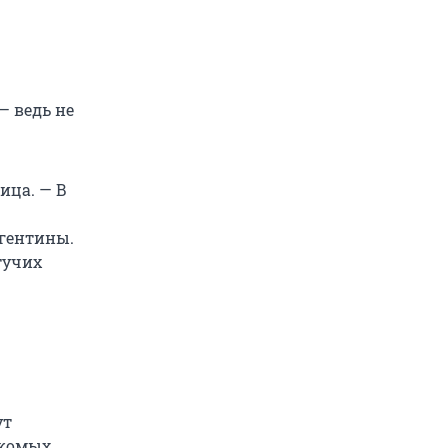
— ведь не
ица. — В
гентины.
тучих
ут
екомых.