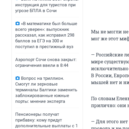
инструкция для туристов при
угрозе БПЛА в Сочи
«В математике был больше
всего уверен»: выпускник
Мы не могли не
рассказал, как исправил 298
мог же этот миф
баллов за ЕГЭ на 300 и
поступил в престижный вуз
— Российские л
Аэропорт Сочи снова закрыт:
мире существую
ограничения ввели в 8:44
исключительно 
В России, Евро
Вопрос на триллион.
мышей нет и ни
Смогут ли зерновые
терминалы Балтики заменить
заблокированные южные
По словам Елен
порты: мнение эксперта
прилично: они 
Пенсионеры получат
прибавку: кому придут
— Для этого не
дополнительные выплаты с 1
провода и не по