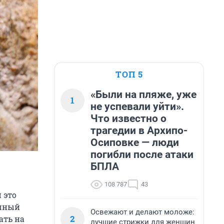
ТОП 5
«Были на пляже, уже
1
не успевали уйти».
Что известно о
трагедии в Архипо-
Осиповке — люди
погибли после атаки
БПЛА
108 787
43
 это
ашный
Освежают и делают моложе:
2
ать на
лучшие стрижки для женщин