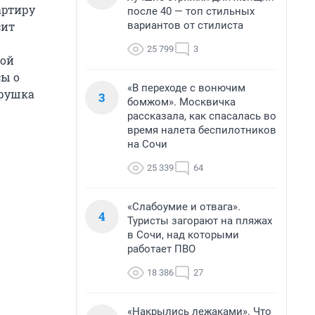
артиру
после 40 — топ стильных
вариантов от стилиста
сит
25 799
3
ной
сы о
«В переходе с вонючим
ерушка
3
бомжом». Москвичка
рассказала, как спасалась во
время налета беспилотников
на Сочи
25 339
64
«Слабоумие и отвага».
4
Туристы загорают на пляжах
в Сочи, над которыми
работает ПВО
18 386
27
«Накрылись лежаками». Что