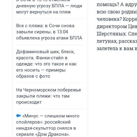
помощь? А вдру
дневную угрозу БПЛА — люди
всю свою родню 
могут вернуться на пляж
человека? Корр
Все с пляжа: в Сочи снова
директором Цен
завыли сирены, в 13:04
Шерстяных. Спе
объявлена угроза атаки БПЛА
летунах, расска
залетела к вам 
Дофаминовый шик, блеск,
красота. Фанки-стайл в
одежде: что это такое и как
его носить — примеры
образов с фото
На Черноморском побережье
закрыли пляжи: что там
происходит
«Минус — слишком много
спойлеров»: российский
ниндзя-скульптор снялся в
сериале «Дом Дракона».