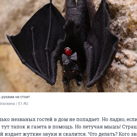
 руками не стоит
ласкина / E1.RU
ько незваных гостей в дом не попадает. Но ладно, если
, тут тапок и газета в помощь. Но летучая мышь! Стр
 издает жуткие звуки и скалится. Что делать? Кого зв