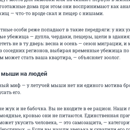
оэтажные дома при этом они воспринимают как ана
ищ — что-то вроде скал и пещер с нишами.
тные особи реже попадают в такие передряги: у них у
ые убежища — дупла, чердаки, пещеры, щели в здания
ететь не в ту дверь: весна и осень — сезон миграции, и
из соседних регионов, выбирая временные убежища по
 может стать ваша квартира, — объясняет зоолог.
 мыши на людей
ный миф — у летучей мыши нет ни единого мотива бр
сать его.
не жук и не бабочка. Вы не входите в ее рацион. Наши 
оядные, кровью они не питаются. Единственная при
ожет укусить человека, — это самозащита, — категор
Шерстяных. — Если вы нашли зверька и схватили его 