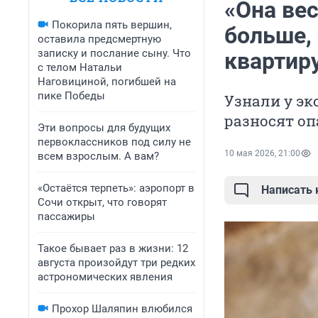
«Она вес
Покорила пять вершин,
больше, 
оставила предсмертную
записку и послание сыну. Что
квартир
с телом Натальи
Наговициной, погибшей на
пике Победы
Узнали у экс
разносят оп
Эти вопросы для будущих
первоклассников под силу не
10 мая 2026, 21:00
всем взрослым. А вам?
«Остаётся терпеть»: аэропорт в
Написать
Сочи открыт, что говорят
пассажиры
Такое бывает раз в жизни: 12
августа произойдут три редких
астрономических явления
Прохор Шаляпин влюбился