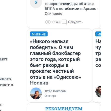
5
говорят очевидцы об атаке
БПЛА с погибшими в Архипо-
Осиповке
16 408
Обсудить
МНЕНИЕ
МНЕНИ
«Никого нельзя
Насле
победить». О чем
чудом
главный блокбастер
транс
этого года, который
разне
тают
бьет рекорды в
совет
прокате: честный
отзыв на «Одиссею»
много.
Нолана
тают в
Стас Соколов
Эксперт
е
РЕКОМЕНДУЕМ
и