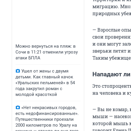
миграцию. Мног
природных убеж
— Взрослые опы
свои проверенн
и они могут зал
Можно вернуться на пляж: в
зверьки летят 
Сочи в 11:21 отменили угрозу
Таким убежищем
атаки БПЛА
Ушел от жены с двумя
Нападают ли
детьми. Как главный качок
«Уральских пельменей» в 54
Это стопроцент
года закрутил роман с
на человека и ку
молодой красоткой
«Нет некрасивых городов,
— Вы не комар, 
есть недофинансированные».
мыши — насеком
Путешественники проехали
которой мышь м
2000 километров по Уралу на
говорит Елена 