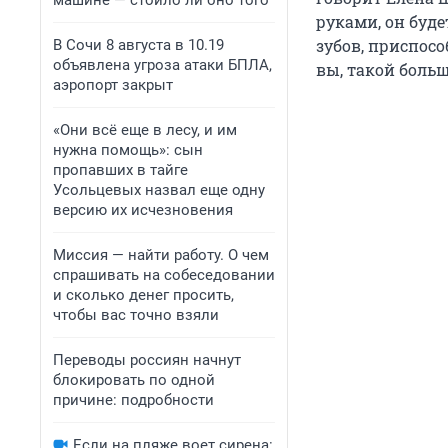
машине — стоило ли оно того
руками, он буде
зубов, приспосо
В Сочи 8 августа в 10.19
объявлена угроза атаки БПЛА,
вы, такой боль
аэропорт закрыт
«Они всё еще в лесу, и им
нужна помощь»: сын
пропавших в тайге
Усольцевых назвал еще одну
версию их исчезновения
Миссия — найти работу. О чем
спрашивать на собеседовании
и сколько денег просить,
чтобы вас точно взяли
Переводы россиян начнут
блокировать по одной
причине: подробности
Если на пляже воет сирена: