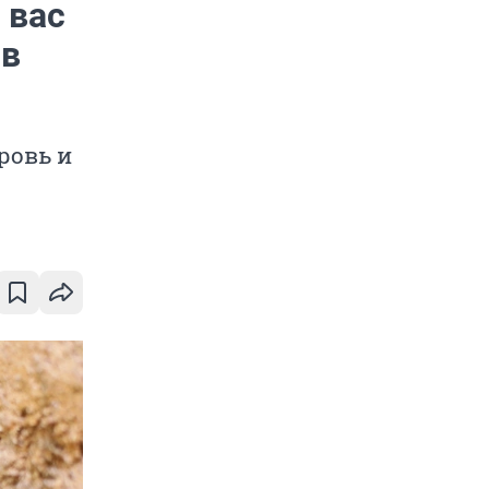
 вас
 в
кровь и