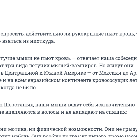
 спросить, действительно ли рукокрылые пьют кровь, 
 взяться из ниоткуда.
етучие мыши не пьют кровь, — отвечает наша собеседн
т три вида летучих мышей-вампиров. Но живут они
в Центральной и Южной Америке — от Мексики до Ар
пе и на всём евразийском континенте кровососущих ле
когда не было.
ы Шерстяных, наши мыши ведут себя исключительно
не вцепляются в волосы и не нападают на спящих:
т ни мотива, ни физической возможности. Они не грыз
ртят мебель. Они вообще не грызут ничего, кроме нас