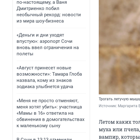
по-настоящему, а Ваня
Дмитриенко побил
необычный рекорд: новости
из мира шоу-бизнеса
«Деньги и дни уходят
впустую»: аэропорт Сочи
вновь ввел ограничения на
полеты
«Август принесет новые
возможности»: Тамара Глоба
назвала, кому из знаков
зодиака улыбнется удача
Трогать летучую мышь
«Меня не просто отменяют,
Источник: 
Маргарита В
меня хотят убить»: участница
«Мамы в 16» ответила на
обвинения в домогательствах
Летом каких тол
к маленькому сыну
муха или пчела
вампир, который
В Сочи в 13:13 отменили