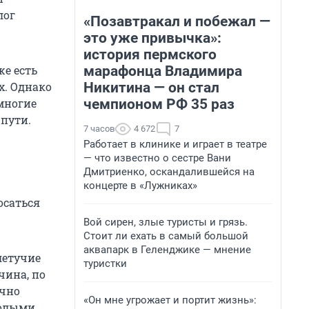
лог
«Позавтракал и побежал —
это уже привычка»:
история пермского
марафонца Владимира
же есть
Никитина — он стал
х. Однако
чемпионом РФ 35 раз
 многие
 пути.
7 часов
4 672
7
Работает в клинике и играет в театре
— что известно о сестре Вани
Дмитриенко, оскандалившейся на
концерте в «Лужниках»
осаться
Вой сирен, злые туристы и грязь.
Стоит ли ехать в самый большой
аквапарк в Геленджике — мнение
летучие
туристки
чина, по
ично
«Он мне угрожает и портит жизнь»:
голыми