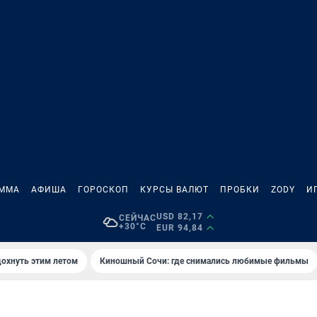
АММА
АФИША
ГОРОСКОП
КУРСЫ ВАЛЮТ
ПРОБКИ
ZODY
И
USD 82,17
СЕЙЧАС
+30°C
EUR 94,84
дохнуть этим летом
Киношный Сочи: где снимались любимые фильмы