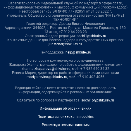
Зарегистрировано Федеральной службой по надзору в сфере связи,
информационных технологий и массовых коммуникаций (Роскомнадзор)
Реестровая запись ЭЛ № ФС 77 - 82851 от 31.03.2022 г.
Учредитель: Общество с ограниченной ответственностью "ИНТЕРНЕТ
ТЕХНОЛОГИИ"
Главный редактор: Дереза Виктор Николаевич
Адрес редакции: 344002, г. Ростов-на-Дону, ул. Максима Горького, д. 130,
13 этаж, +7 912 64 223 23
Электронный адрес редакции:
sochi1@shkulev.ru
Контактные данные для Роскомнадзора и государственных органов:
juristchel@shkulev.ru
.
Техподдержка:
help@shkulev.ru
По вопросам коммерческого сотрудничества:
Жапарова Жанна, менеджер по работе с федеральными клиентами
zhanna.zhaparova@shkulev.ru
, моб. + 7 982 640 34 32
Ревина Мария, директор по работе с федеральными клиентами
mariya.revina@shkulev.ru
, моб. +7 910 402 4056
Редакция сайта не несет ответственности за достоверность
информации, содержащейся в рекламных объявлениях.
Связаться по вопросам партнёрства:
sochi1pr@shkulev.ru
Информация об ограничениях
Политика использования cookies
Рекомендательные системы