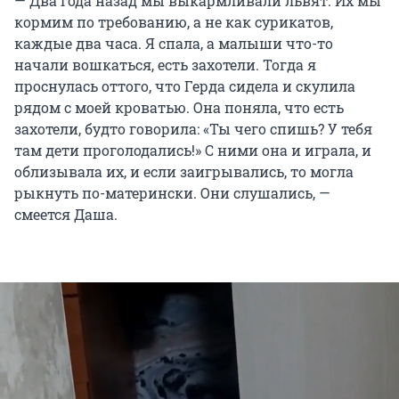
— Два года назад мы выкармливали львят. Их мы
кормим по требованию, а не как сурикатов,
каждые два часа. Я спала, а малыши что-то
начали вошкаться, есть захотели. Тогда я
проснулась оттого, что Герда сидела и скулила
рядом с моей кроватью. Она поняла, что есть
захотели, будто говорила: «Ты чего спишь? У тебя
там дети проголодались!» С ними она и играла, и
облизывала их, и если заигрывались, то могла
рыкнуть по-матерински. Они слушались, —
смеется Даша.