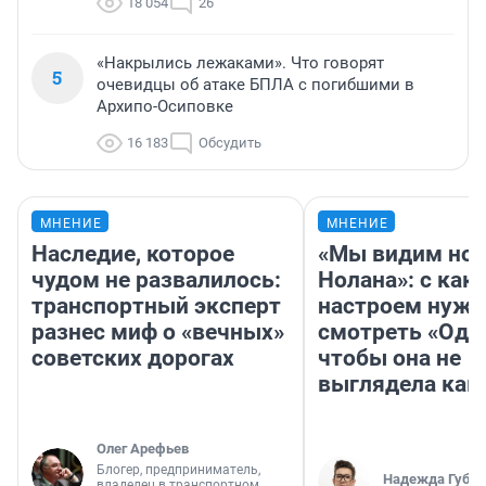
18 054
26
«Накрылись лежаками». Что говорят
5
очевидцы об атаке БПЛА с погибшими в
Архипо-Осиповке
16 183
Обсудить
МНЕНИЕ
МНЕНИЕ
Наследие, которое
«Мы видим нов
чудом не развалилось:
Нолана»: с как
транспортный эксперт
настроем нужн
разнес миф о «вечных»
смотреть «Оди
советских дорогах
чтобы она не
выглядела как
Олег Арефьев
Блогер, предприниматель,
Надежда Губар
владелец в транспортном