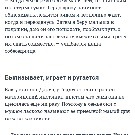
— Когда мы берем совсем малышей, то приносим
их в термосумке. Герда сразу начинает
обнюхивать: ложится рядом и терпеливо ждет,
когда я переоденусь. Затем я беру малыша в
ладошки, даю ей его понюхать, пообвыкнуть, а
потом она начинает лежать вместе с ними, греть
их, спать совместно, — улыбается наша
собеседница.
Вылизывает, играет и ругается
Как уточняет Дарья, у Герды отлично развит
материнский инстинкт, притом что сама она не
щенилась еще ни разу. Поэтому в семье они с
мужем ласково называют ее приемной мамой для
всех «отказников».