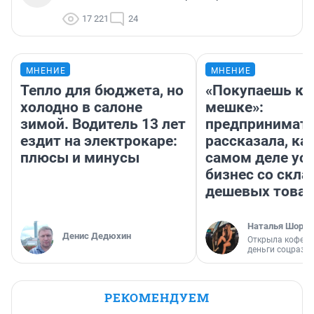
17 221
24
МНЕНИЕ
МНЕНИЕ
Тепло для бюджета, но
«Покупаешь ко
холодно в салоне
мешке»:
зимой. Водитель 13 лет
предпринимат
ездит на электрокаре:
рассказала, как
плюсы и минусы
самом деле ус
бизнес со скл
дешевых това
Наталья Шорох
Денис Дедюхин
Открыла кофейн
деньги соцразв
РЕКОМЕНДУЕМ