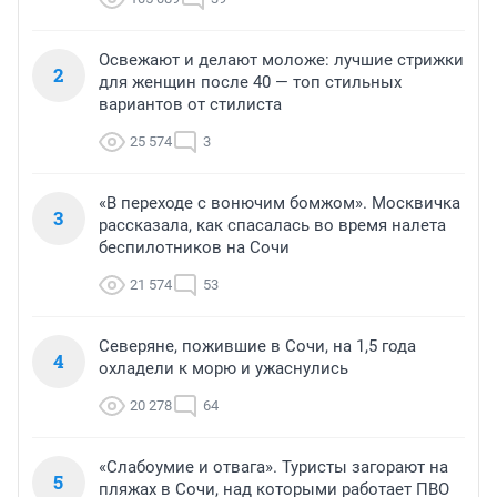
Освежают и делают моложе: лучшие стрижки
2
для женщин после 40 — топ стильных
вариантов от стилиста
25 574
3
«В переходе с вонючим бомжом». Москвичка
3
рассказала, как спасалась во время налета
беспилотников на Сочи
21 574
53
Северяне, пожившие в Сочи, на 1,5 года
4
охладели к морю и ужаснулись
20 278
64
«Слабоумие и отвага». Туристы загорают на
5
пляжах в Сочи, над которыми работает ПВО