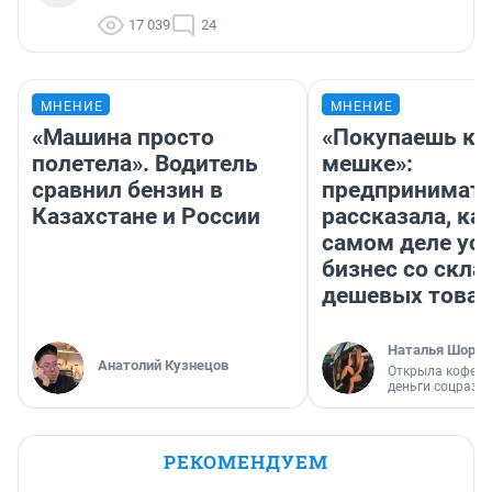
17 039
24
МНЕНИЕ
МНЕНИЕ
«Машина просто
«Покупаешь ко
полетела». Водитель
мешке»:
сравнил бензин в
предпринимат
Казахстане и России
рассказала, как
самом деле ус
бизнес со скл
дешевых това
Наталья Шорох
Анатолий Кузнецов
Открыла кофейн
деньги соцразв
РЕКОМЕНДУЕМ