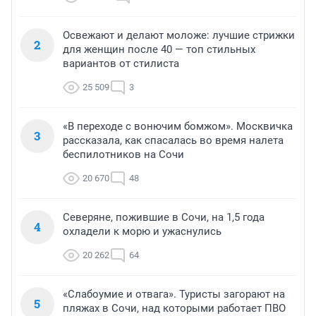
Освежают и делают моложе: лучшие стрижки
2
для женщин после 40 — топ стильных
вариантов от стилиста
25 509
3
«В переходе с вонючим бомжом». Москвичка
3
рассказала, как спасалась во время налета
беспилотников на Сочи
20 670
48
Северяне, пожившие в Сочи, на 1,5 года
4
охладели к морю и ужаснулись
20 262
64
«Слабоумие и отвага». Туристы загорают на
5
пляжах в Сочи, над которыми работает ПВО