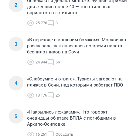
Освежают и делают моложе: лучшие стрижки
2
для женщин после 40 — топ стильных
вариантов от стилиста
25 776
3
«В переходе с вонючим бомжом». Москвичка
3
рассказала, как спасалась во время налета
беспилотников на Сочи
24 944
64
«Слабоумие и отвага». Туристы загорают на
4
пляжах в Сочи, над которыми работает ПВО
18 176
26
«Накрылись лежаками». Что говорят
5
очевидцы об атаке БПЛА с погибшими в
Архипо-Осиповке
16 261
Обсудить