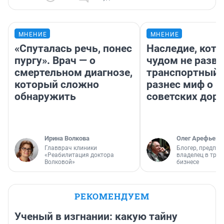
МНЕНИЕ
МНЕНИЕ
«Спуталась речь, понес
Наследие, кото
пургу». Врач — о
чудом не разва
смертельном диагнозе,
транспортный 
который сложно
разнес миф о 
обнаружить
советских доро
Ирина Волкова
Олег Арефьев
Главврач клиники
Блогер, предпри
«Реабилитация доктора
владелец в тра
Волковой»
бизнесе
РЕКОМЕНДУЕМ
Ученый в изгнании: какую тайну