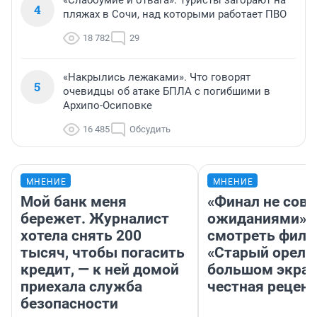
«Слабоумие и отвага». Туристы загорают на
4
пляжах в Сочи, над которыми работает ПВО
18 782
29
«Накрылись лежаками». Что говорят
5
очевидцы об атаке БПЛА с погибшими в
Архипо-Осиповке
16 485
Обсудить
МНЕНИЕ
МНЕНИЕ
Мой банк меня
«Финал не совп
бережет. Журналист
ожиданиями»: 
хотела снять 200
смотреть фил
тысяч, чтобы погасить
«Старый орел» 
кредит, — к ней домой
большом экран
приехала служба
честная рецен
безопасности