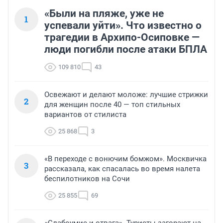
«Были на пляже, уже не
1
успевали уйти». Что известно о
трагедии в Архипо-Осиповке —
люди погибли после атаки БПЛА
109 810
43
Освежают и делают моложе: лучшие стрижки
2
для женщин после 40 — топ стильных
вариантов от стилиста
25 868
3
«В переходе с вонючим бомжом». Москвичка
3
рассказала, как спасалась во время налета
беспилотников на Сочи
25 855
69