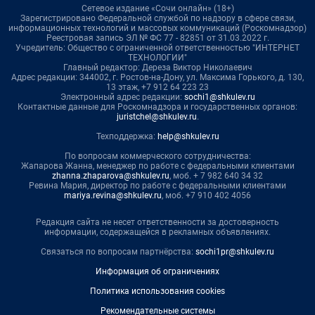
Сетевое издание «Сочи онлайн» (18+)
Зарегистрировано Федеральной службой по надзору в сфере связи,
информационных технологий и массовых коммуникаций (Роскомнадзор)
Реестровая запись ЭЛ № ФС 77 - 82851 от 31.03.2022 г.
Учредитель: Общество с ограниченной ответственностью "ИНТЕРНЕТ
ТЕХНОЛОГИИ"
Главный редактор: Дереза Виктор Николаевич
Адрес редакции: 344002, г. Ростов-на-Дону, ул. Максима Горького, д. 130,
13 этаж, +7 912 64 223 23
Электронный адрес редакции:
sochi1@shkulev.ru
Контактные данные для Роскомнадзора и государственных органов:
juristchel@shkulev.ru
.
Техподдержка:
help@shkulev.ru
По вопросам коммерческого сотрудничества:
Жапарова Жанна, менеджер по работе с федеральными клиентами
zhanna.zhaparova@shkulev.ru
, моб. + 7 982 640 34 32
Ревина Мария, директор по работе с федеральными клиентами
mariya.revina@shkulev.ru
, моб. +7 910 402 4056
Редакция сайта не несет ответственности за достоверность
информации, содержащейся в рекламных объявлениях.
Связаться по вопросам партнёрства:
sochi1pr@shkulev.ru
Информация об ограничениях
Политика использования cookies
Рекомендательные системы