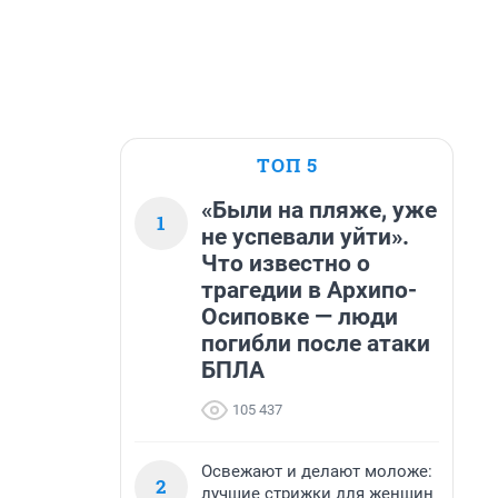
ТОП 5
«Были на пляже, уже
1
не успевали уйти».
Что известно о
трагедии в Архипо-
Осиповке — люди
погибли после атаки
БПЛА
105 437
Освежают и делают моложе:
2
лучшие стрижки для женщин