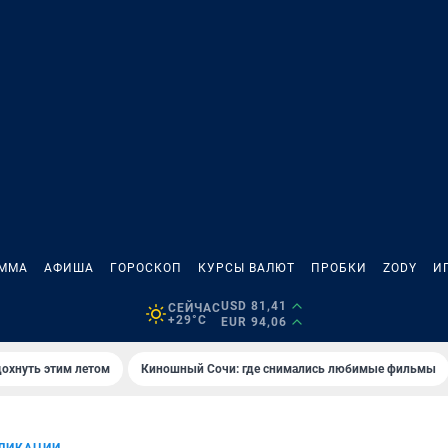
АММА
АФИША
ГОРОСКОП
КУРСЫ ВАЛЮТ
ПРОБКИ
ZODY
И
USD 81,41
СЕЙЧАС
+29°C
EUR 94,06
дохнуть этим летом
Киношный Сочи: где снимались любимые фильмы