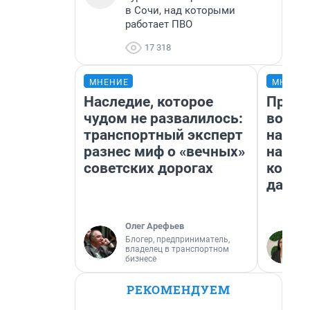
в Сочи, над которыми
работает ПВО
17 318
МНЕНИЕ
МНЕНИ
Наследие, которое
Прода
чудом не развалилось:
возьм
транспортный эксперт
нам г
разнес миф о «вечных»
налог
советских дорогах
косне
даже 
Олег Арефьев
Блогер, предприниматель,
владелец в транспортном
бизнесе
РЕКОМЕНДУЕМ