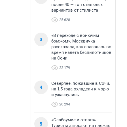
после 40 — топ стильных
вариантов от стилиста
25 628
«В переходе с вонючим
3
бомжом». Москвичка
рассказала, как спасалась во
время налета беспилотников
на Сочи
22 179
Северяне, пожившие в Сочи,
4
на 1,5 года охладели к морю
и ужаснулись
20 294
«Слабоумие и отвага».
5
Туристы загорают на пляжах