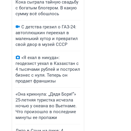
Кока сыграла тайную свадьбу
с богатым блогером. В какую
сумму всё обошлось
С детства грезил о ГАЗ-24:
автоплюшкин переехал в
маленький хутор и превратил
свой двор в музей СССР
«Я ехал в никуда»:
геодезист уехал в Казахстан с
4 тысячами рублей и построил
бизнес с нуля. Теперь он
продает франшизы
«Она крикнула: „Дядя Боря!“»
25-летняя туристка исчезла
ночью у океана во Вьетнаме.
Что произошло в последние
минуты ее пропажи
Лето в Сочи на пике: 4