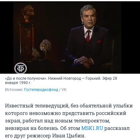
«До и после полуночи». Нижний Новгород — Горький. Эфир 28
января 1990 г.
Источник: 
Гостелерадиофонд
 / VK
Известный телеведущий, без обаятельной улыбки
которого невозможно представить российский
экран, работал над новым телепроектом,
невзирая на болезнь. Об этом
МSK1.RU
рассказал
его друг режиссер Иван Цыбин.