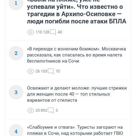
1
успевали уйти». Что известно о
трагедии в Архипо-Осиповке —
люди погибли после атаки БПЛА
110 128
43
«В переходе с вонючим бомжом». Москвичка
2
рассказала, как спасалась во время налета
беспилотников на Сочи
26 153
70
Освежают и делают моложе: лучшие стрижки
3
для женщин после 40 — топ стильных
вариантов от стилиста
25 892
3
«Слабоумие и отвага». Туристы загорают на
4
пляжах в Сочи, над которыми работает ПВО