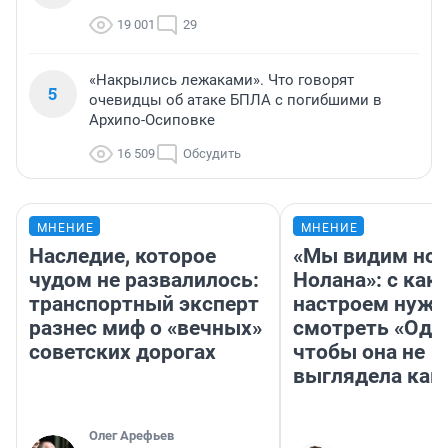
19 001
29
«Накрылись лежаками». Что говорят
5
очевидцы об атаке БПЛА с погибшими в
Архипо-Осиповке
16 509
Обсудить
МНЕНИЕ
МНЕНИЕ
Наследие, которое
«Мы видим нов
чудом не развалилось:
Нолана»: с как
транспортный эксперт
настроем нужн
разнес миф о «вечных»
смотреть «Оди
советских дорогах
чтобы она не
выглядела как
Олег Арефьев