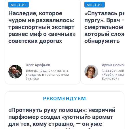
МНЕНИЕ
МНЕНИЕ
Наследие, которое
«Спуталась реч
чудом не развалилось:
пургу». Врач — 
транспортный эксперт
смертельном д
разнес миф о «вечных»
который слож
советских дорогах
обнаружить
Олег Арефьев
Ирина Волкова
Блогер, предприниматель,
Главврач клини
владелец в транспортном
«Реабилитация 
бизнесе
Волковой»
РЕКОМЕНДУЕМ
«Протянуть руку помощи»: незрячий
парфюмер создал «уютный» аромат
для тех, кому страшно, — он уже