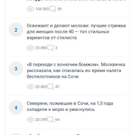
104 593
39
Освежают и делают моложе: лучшие стрижки
2
для женщин после 40 — топ стильных
вариантов от стилиста
25 496
3
«В переходе с вонючим бомжом». Москвичка
3
рассказала, как спасалась во время налета
беспилотников на Сочи
20 483
47
Северяне, пожившие в Сочи, на 1,5 года
4
охладели к морю и ужаснулись
20 259
64