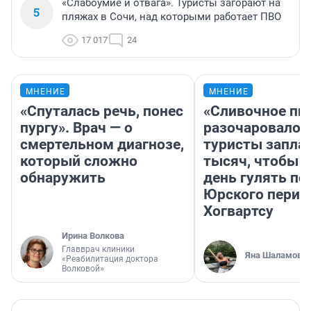
«Слабоумие и отвага». Туристы загорают на
5
пляжах в Сочи, над которыми работает ПВО
17 017
24
МНЕНИЕ
МНЕНИЕ
«Спуталась речь, понес
«Сливочное пи
пургу». Врач — о
разочаровало»
смертельном диагнозе,
туристы запла
который сложно
тысяч, чтобы 
обнаружить
день гулять по
Юрского перио
Хогвартсу
Ирина Волкова
Главврач клиники
Яна Шаламова
«Реабилитация доктора
Волковой»