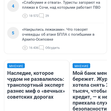
«Слабоумие и отвага». Туристы загорают на
4
пляжах в Сочи, над которыми работает ПВО
18 572
29
«Накрылись лежаками». Что говорят
5
очевидцы об атаке БПЛА с погибшими в
Архипо-Осиповке
16 436
Обсудить
МНЕНИЕ
МНЕНИЕ
Наследие, которое
Мой банк меня
чудом не развалилось:
бережет. Журн
транспортный эксперт
хотела снять 2
разнес миф о «вечных»
тысяч, чтобы п
советских дорогах
кредит, — к не
приехала служ
безопасности