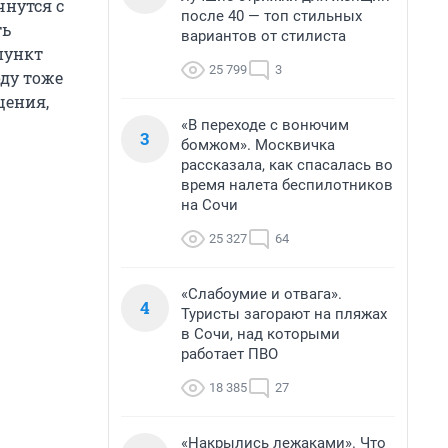
чнутся с
после 40 — топ стильных
ть
вариантов от стилиста
пункт
25 799
3
оду тоже
щения,
«В переходе с вонючим
3
бомжом». Москвичка
рассказала, как спасалась во
время налета беспилотников
на Сочи
25 327
64
«Слабоумие и отвага».
4
Туристы загорают на пляжах
в Сочи, над которыми
работает ПВО
18 385
27
«Накрылись лежаками». Что