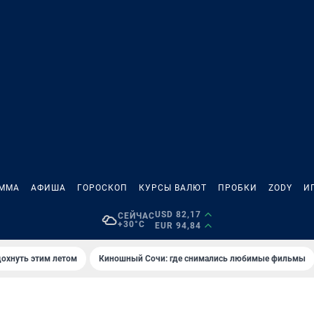
АММА
АФИША
ГОРОСКОП
КУРСЫ ВАЛЮТ
ПРОБКИ
ZODY
И
USD 82,17
СЕЙЧАС
+30°C
EUR 94,84
дохнуть этим летом
Киношный Сочи: где снимались любимые фильмы