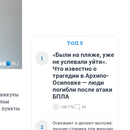
ТОП 5
«Были на пляже, уже
1
не успевали уйти».
Что известно о
трагедии в Архипо-
Осиповке — люди
погибли после атаки
каникулы
БПЛА
олам
108 776
43
ь пункты
Освежают и делают моложе:
2
лучшие стрижки для женщин