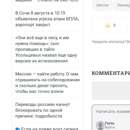
машине — стоило ли оно того
Школа
Каник
В Сочи 8 августа в 10.19
объявлена угроза атаки БПЛА,
аэропорт закрыт
0
«Они всё еще в лесу, и им
Увидели опечатку? В
нужна помощь»: сын
пропавших в тайге
Усольцевых назвал еще одну
версию их исчезновения
КОММЕНТАР
Миссия — найти работу. О чем
спрашивать на собеседовании
и сколько денег просить,
чтобы вас точно взяли
Переводы россиян начнут
блокировать по одной
причине: подробности
Гость
Войти
Если на пляже воет сирена: