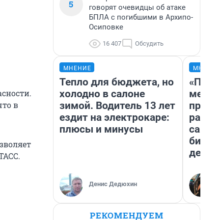
5
говорят очевидцы об атаке
БПЛА с погибшими в Архипо-
Осиповке
16 407
Обсудить
МНЕНИЕ
МНЕНИ
Тепло для бюджета, но
«Поку
холодно в салоне
мешке
сности.
зимой. Водитель 13 лет
предп
что в
ездит на электрокаре:
расска
плюсы и минусы
самом
бизне
озволяет
дешев
ТАСС.
Денис Дедюхин
РЕКОМЕНДУЕМ