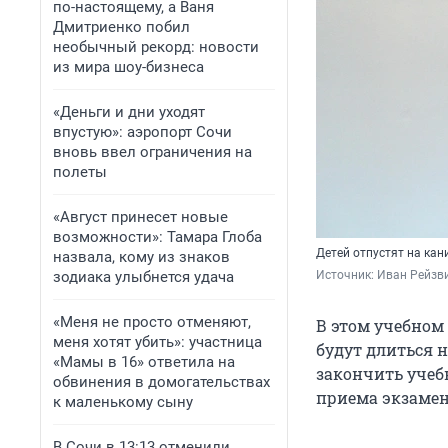
по-настоящему, а Ваня
Дмитриенко побил
необычный рекорд: новости
из мира шоу-бизнеса
«Деньги и дни уходят
впустую»: аэропорт Сочи
вновь ввел ограничения на
полеты
«Август принесет новые
возможности»: Тамара Глоба
Детей отпустят на кан
назвала, кому из знаков
зодиака улыбнется удача
Источник: 
Иван Рейзви
«Меня не просто отменяют,
В этом учебном
меня хотят убить»: участница
будут длиться 
«Мамы в 16» ответила на
закончить учеб
обвинения в домогательствах
приема экзамен
к маленькому сыну
В Сочи в 13:13 отменили