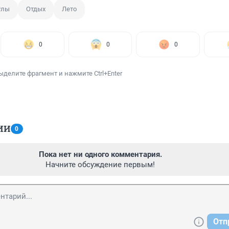
улы
Отдых
Лето
0
0
0
ыделите фрагмент и нажмите Ctrl+Enter
ИИ
0
Пока нет ни одного комментария.
Начните обсуждение первым!
Отп