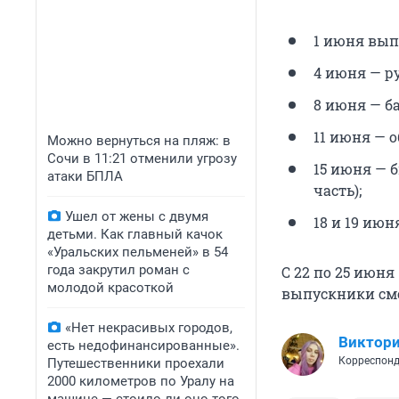
1 июня вып
4 июня — р
8 июня — б
11 июня — 
Можно вернуться на пляж: в
Сочи в 11:21 отменили угрозу
15 июня — 
атаки БПЛА
часть);
Ушел от жены с двумя
18 и 19 ию
детьми. Как главный качок
«Уральских пельменей» в 54
года закрутил роман с
С 22 по 25 июня
молодой красоткой
выпускники смо
«Нет некрасивых городов,
Виктори
есть недофинансированные».
Корреспонд
Путешественники проехали
2000 километров по Уралу на