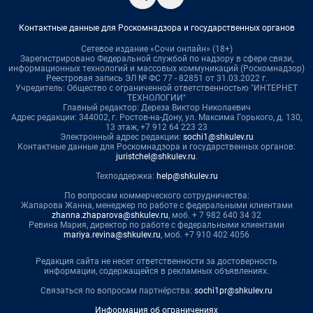
Контактные данные для Роскомнадзора и государственных органов
Сетевое издание «Сочи онлайн» (18+)
Зарегистрировано Федеральной службой по надзору в сфере связи,
информационных технологий и массовых коммуникаций (Роскомнадзор)
Реестровая запись ЭЛ № ФС 77 - 82851 от 31.03.2022 г.
Учредитель: Общество с ограниченной ответственностью "ИНТЕРНЕТ
ТЕХНОЛОГИИ"
Главный редактор: Дереза Виктор Николаевич
Адрес редакции: 344002, г. Ростов-на-Дону, ул. Максима Горького, д. 130,
13 этаж, +7 912 64 223 23
Электронный адрес редакции:
sochi1@shkulev.ru
Контактные данные для Роскомнадзора и государственных органов:
juristchel@shkulev.ru
.
Техподдержка:
help@shkulev.ru
По вопросам коммерческого сотрудничества:
Жапарова Жанна, менеджер по работе с федеральными клиентами
zhanna.zhaparova@shkulev.ru
, моб. + 7 982 640 34 32
Ревина Мария, директор по работе с федеральными клиентами
mariya.revina@shkulev.ru
, моб. +7 910 402 4056
Редакция сайта не несет ответственности за достоверность
информации, содержащейся в рекламных объявлениях.
Связаться по вопросам партнёрства:
sochi1pr@shkulev.ru
Информация об ограничениях