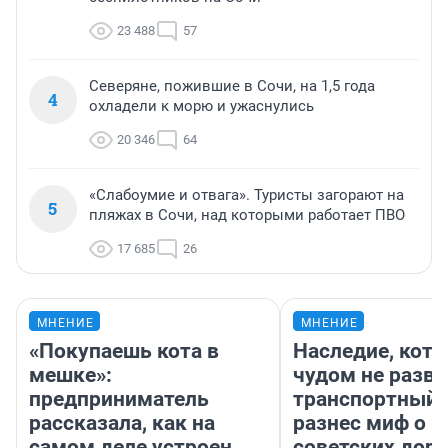
23 488
57
Северяне, пожившие в Сочи, на 1,5 года
4
охладели к морю и ужаснулись
20 346
64
«Слабоумие и отвага». Туристы загорают на
5
пляжах в Сочи, над которыми работает ПВО
17 685
26
МНЕНИЕ
МНЕНИЕ
«Покупаешь кота в
Наследие, кото
мешке»:
чудом не разва
предприниматель
транспортный 
рассказала, как на
разнес миф о 
самом деле устроен
советских доро