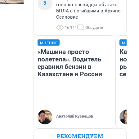
5
говорят очевидцы об атаке
БПЛА с погибшими в Архипо-
Осиповке
16 144
Обсудить
МНЕНИЕ
МНЕНИ
«Машина просто
Кварт
полетела». Водитель
но де
сравнил бензин в
рынок
Казахстане и России
сейча
Анатолий Кузнецов
РЕКОМЕНДУЕМ