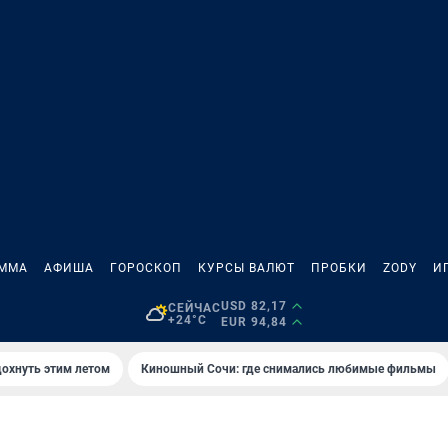
АММА
АФИША
ГОРОСКОП
КУРСЫ ВАЛЮТ
ПРОБКИ
ZODY
И
USD 82,17
СЕЙЧАС
+24°C
EUR 94,84
дохнуть этим летом
Киношный Сочи: где снимались любимые фильмы