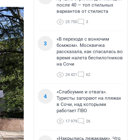
после 40 — топ стильных
вариантов от стилиста
25 750
3
«В переходе с вонючим
3
бомжом». Москвичка
рассказала, как спасалась во
время налета беспилотников
на Сочи
24 421
62
«Слабоумие и отвага».
4
Туристы загорают на пляжах
в Сочи, над которыми
работает ПВО
17 979
26
«Накрылись лежаками». Что