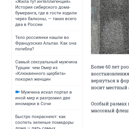
«Жила тут интеллигенция».
История сибирского дома-
бумеранга, где в гости ходили
через балконы, — таких всего
два в России
Тело россиянки нашли во
Французских Альпах. Как она
погибла?
Самый сексуальный мужчина
Более 60 лет р
Турции: чем Омер из
восстановления
«Клюквенного щербета»
покорил женщин
вернуться в фо
носит местный 
Мужчина искал портал в
иной мир и разгромил две
Особый размах п
иномарки в Сочи
массовый флешм
Быстро покраснеют: как
соспеть зеленые помидоры
дома — пять самых