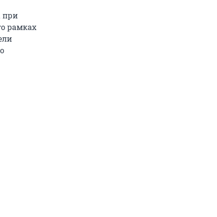
а при
го рамках
ели
 о