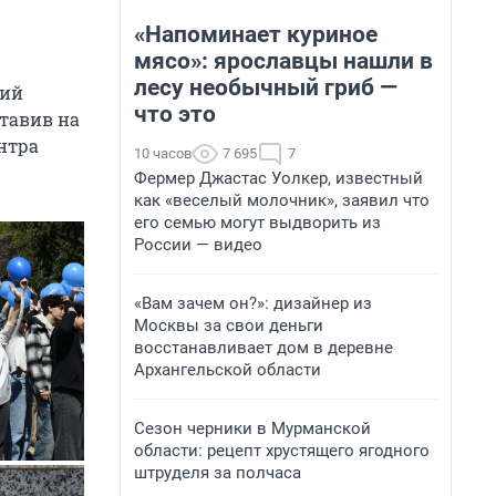
«Напоминает куриное
мясо»: ярославцы нашли в
лесу необычный гриб —
рий
что это
ставив на
нтра
10 часов
7 695
7
Фермер Джастас Уолкер, известный
как «веселый молочник», заявил что
его семью могут выдворить из
России — видео
«Вам зачем он?»: дизайнер из
Москвы за свои деньги
восстанавливает дом в деревне
Архангельской области
Сезон черники в Мурманской
области: рецепт хрустящего ягодного
штруделя за полчаса