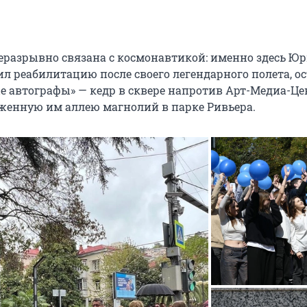
еразрывно связана с космонавтикой: именно здесь Ю
ил реабилитацию после своего легендарного полета, о
ые автографы» — кедр в сквере напротив Арт-Медиа-Це
оженную им аллею магнолий в парке Ривьера.