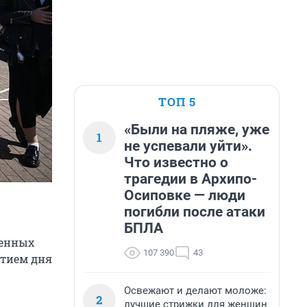
ТОП 5
«Были на пляже, уже
1
не успевали уйти».
Что известно о
трагедии в Архипо-
Осиповке — люди
погибли после атаки
БПЛА
щенных
107 390
43
ытием дня
Освежают и делают моложе:
2
лучшие стрижки для женщин