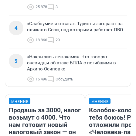
25 878
3
«Слабоумие и отвага». Туристы загорают на
4
пляжах в Сочи, над которыми работает ПВО
18 866
29
«Накрылись лежаками». Что говорят
5
очевидцы об атаке БПЛА с погибшими в
Архипо-Осиповке
16 496
Обсудить
МНЕНИЕ
МНЕНИЕ
Продашь за 3000, налог
Колобок-колобо
возьмут с 4000. Что
тебя боюсь! Ра
нам готовит новый
отложили прок
налоговый закон — он
«Человека-пау