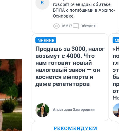
5
говорят очевидцы об атаке
БПЛА с погибшими в Архипо-
Осиповке
16 517
Обсудить
МНЕНИЕ
МНЕНИ
Продашь за 3000, налог
«Нико
возьмут с 4000. Что
побед
нам готовит новый
главн
налоговый закон — он
этого
коснется импорта и
бьет 
даже репетиторов
прока
отзыв
Нолан
Анастасия Завгородняя
РЕКОМЕНДУЕМ