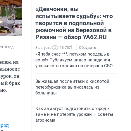
«Девчонки, вы
испытываете судьбу»: что
творится в подпольной
рюмочной на Березовой в
Рязани — обзор YA62.RU
2018 год
8 августа
13 757
Обсудить
«Я тебя счас ***, петухом поедешь в
зону!» Публикуем видео нападения
елем, на
уральского гопника на ветерана СВО
 выносит
урок, он
Выжившая после атаки с кислотой
ный брак
петербурженка выписалась из
ью,
больницы
Как за август подготовить огород к
зиме и не потерять урожай — советы
агронома
ород