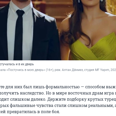
тучалась и в их дверь
иала «Постучись в мою дверь» (16+), реж. Алтан Дёнмез, студия MF Yapım, 20
те для них был лишь формальностью — способом выж
получить наследство. Но в мире восточных драм игра 
ходит слишком далеко. Держите подборку крутых туре
торых фальшивые чувства стали слишком реальными, 
ей превратилась в поле боя.