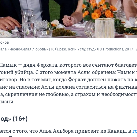
тонов
иала «Черно-белая любовь» (16+), реж. Ясин Услу, студия D Productions, 2017–
 Намык — дядя Ферхата, которого все считают благодет
токий убийца. С этого момента Аслы обречена: Намык
говор. Но в тот миг, когда Ферхат должен нажать на к
анс на спасение: Аслы должна согласиться на фиктив
ка, скрепленная не любовью, а страхом и необходимост
жизни.
од» (16+)
ется с того, что Алья Альбора привозит из Канады в
г