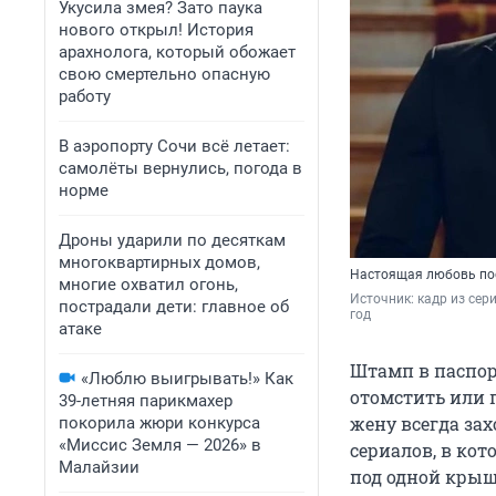
Укусила змея? Зато паука
нового открыл! История
арахнолога, который обожает
свою смертельно опасную
работу
В аэропорту Сочи всё летает:
самолёты вернулись, погода в
норме
Дроны ударили по десяткам
многоквартирных домов,
Настоящая любовь пос
многие охватил огонь,
Источник: 
кадр из сер
пострадали дети: главное об
год
атаке
Штамп в паспор
«Люблю выигрывать!» Как
отомстить или 
39-летняя парикмахер
жену всегда за
покорила жюри конкурса
«Миссис Земля — 2026» в
сериалов, в ко
Малайзии
под одной крыш