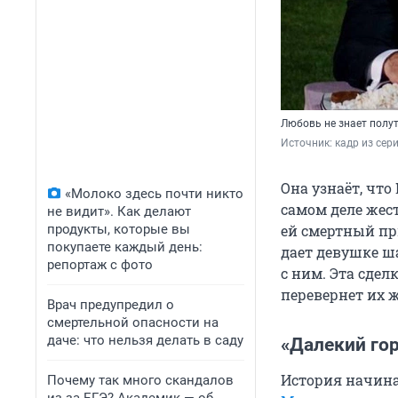
Любовь не знает полу
Источник: 
кадр из сер
Она узнаёт, что
«Молоко здесь почти никто
самом деле жес
не видит». Как делают
продукты, которые вы
ей смертный при
покупаете каждый день:
дает девушке ш
репортаж с фото
с ним. Эта сдел
перевернет их 
Врач предупредил о
смертельной опасности на
даче: что нельзя делать в саду
«Далекий гор
История начина
Почему так много скандалов