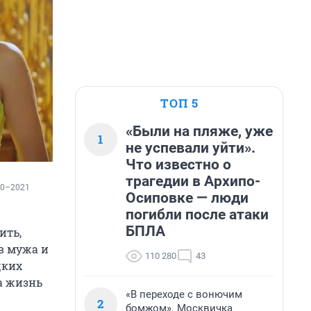
ТОП 5
«Были на пляже, уже
1
не успевали уйти».
Что известно о
трагедии в Архипо-
20–2021 
Осиповке — люди
погибли после атаки
БПЛА
ить,
в мужа и
110 280
43
цких
а жизнь
«В переходе с вонючим
2
бомжом». Москвичка