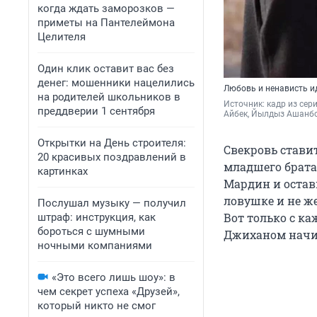
когда ждать заморозков —
приметы на Пантелеймона
Целителя
Один клик оставит вас без
денег: мошенники нацелились
Любовь и ненависть ид
на родителей школьников в
Источник: 
кадр из сер
преддверии 1 сентября
Айбек, Йылдыз Ашанбо
Открытки на День строителя:
Свекровь стави
20 красивых поздравлений в
младшего брата
картинках
Мардин и остав
ловушке и не ж
Послушал музыку — получил
Вот только с к
штраф: инструкция, как
бороться с шумными
Джиханом начин
ночными компаниями
«Это всего лишь шоу»: в
чем секрет успеха «Друзей»,
который никто не смог