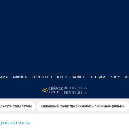
АММА
АФИША
ГОРОСКОП
КУРСЫ ВАЛЮТ
ПРОБКИ
ZODY
И
USD 82,17
СЕЙЧАС
+29°C
EUR 94,84
дохнуть этим летом
Киношный Сочи: где снимались любимые фильмы
ЦКИЕ СЕРИАЛЫ