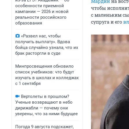
из-за ЕГЭ? Академик — об
Мардин
на вост
особенности приемной
чтобы исполнит
кампании — 2026 и новой
с маленьким сы
реальности российского
супруга и его
вл
образования
«Развел нас, чтобы
получить выплату». Вдова
бойца случайно узнала, что их
брак расторгли в суде
Минпросвещения обновило
список учебников: что будут
изучать в школах и колледжах
с 1 сентября
Вертолеты в прошлом?
Ученые возвращают в небо
дирижабли — почему они
уверены, что за ними будущее
Погода 9 августа подскажет,