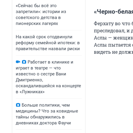
«Сейчас бы всё это
«Черно-белая
запретили»: истории из
советского детства в
Ферхату во что 
пионерских лагерях
преследовал, и 
На какой срок отодвинули
Аслы — женщино
реформу семейной ипотеки: в
Аслы пытается с
правительстве назвали риски
видеть не долж
Работает в клинике и
играет в театре — что
известно о сестре Вани
Дмитриенко,
оскандалившейся на концерте
в «Лужниках»
Больше политики, чем
медицины? Что за ковидные
тайны обнаружились в
дневниках доктора Фаучи