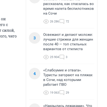
рассказала, как спасалась во
время налета беспилотников
на Сочи
 он
26 286
72
го с
 силой,
Освежают и делают моложе:
ого, чего
3
лучшие стрижки для женщин
после 40 — топ стильных
вариантов от стилиста
25 904
3
«Слабоумие и отвага».
4
Туристы загорают на пляжах
в Сочи, над которыми
работает ПВО
19 063
29
«Накрылись лежаками». Что