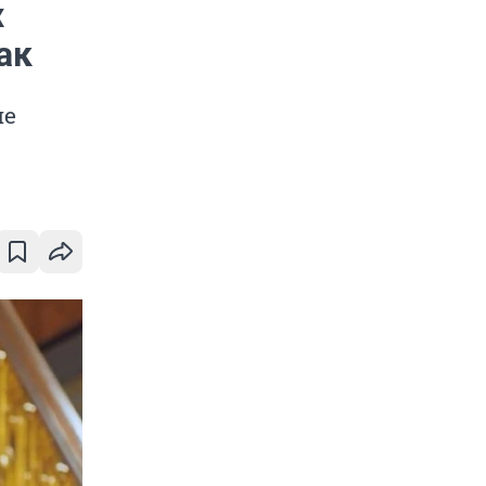
х
ак
ие