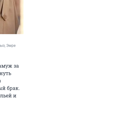
ыз, Эмре 
амуж за
инуть
в
ый брак.
льей и