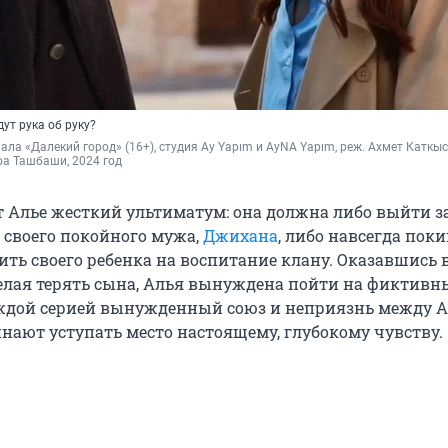
ут рука об руку?
иала «Далекий город» (16+), студия Ay Yapım и AyNA Yapım, реж. Ахмет Каткыс
а Ташбаши, 2024 год
т Алье жесткий ультиматум: она должна либо выйти з
 своего покойного мужа,
Джихана
, либо навсегда пок
ить своего ребенка на воспитание клану. Оказавшись 
елая терять сына, Алья вынуждена пойти на фиктивн
аждой серией вынужденный союз и неприязнь между А
ают уступать место настоящему, глубокому чувству.