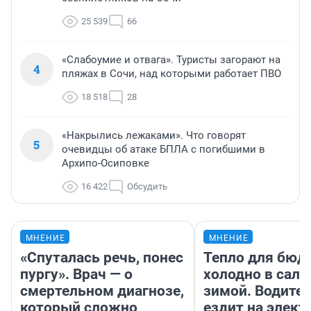
25 539
66
«Слабоумие и отвага». Туристы загорают на
4
пляжах в Сочи, над которыми работает ПВО
18 518
28
«Накрылись лежаками». Что говорят
5
очевидцы об атаке БПЛА с погибшими в
Архипо-Осиповке
16 422
Обсудить
МНЕНИЕ
МНЕНИЕ
«Спуталась речь, понес
Тепло для бюд
пургу». Врач — о
холодно в сало
смертельном диагнозе,
зимой. Водител
который сложно
ездит на элект