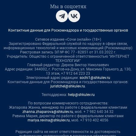
Мы в соцсетях
Контактные данные для Роскомнадзора и государственных органов
Сетевое издание «Сочи онлайн» (18+)
Зарегистрировано Федеральной службой по надзору в сфере связи,
информационных технологий и массовых коммуникаций (Роскомнадзор)
Реестровая запись ЭЛ № ФС 77 - 82851 от 31.03.2022 г.
Учредитель: Общество с ограниченной ответственностью "ИНТЕРНЕТ
ТЕХНОЛОГИИ"
Главный редактор: Дереза Виктор Николаевич
Адрес редакции: 344002, г. Ростов-на-Дону, ул. Максима Горького, д. 130,
13 этаж, +7 912 64 223 23
Электронный адрес редакции:
sochi1@shkulev.ru
Контактные данные для Роскомнадзора и государственных органов:
juristchel@shkulev.ru
.
Техподдержка:
help@shkulev.ru
По вопросам коммерческого сотрудничества:
Жапарова Жанна, менеджер по работе с федеральными клиентами
zhanna.zhaparova@shkulev.ru
, моб. + 7 982 640 34 32
Ревина Мария, директор по работе с федеральными клиентами
mariya.revina@shkulev.ru
, моб. +7 910 402 4056
Редакция сайта не несет ответственности за достоверность