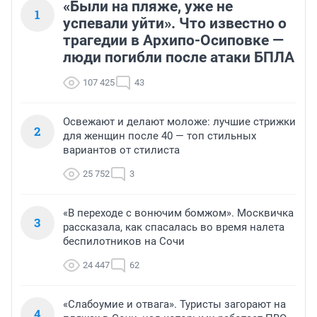
«Были на пляже, уже не
1
успевали уйти». Что известно о
трагедии в Архипо-Осиповке —
люди погибли после атаки БПЛА
107 425
43
Освежают и делают моложе: лучшие стрижки
2
для женщин после 40 — топ стильных
вариантов от стилиста
25 752
3
«В переходе с вонючим бомжом». Москвичка
3
рассказала, как спасалась во время налета
беспилотников на Сочи
24 447
62
«Слабоумие и отвага». Туристы загорают на
4