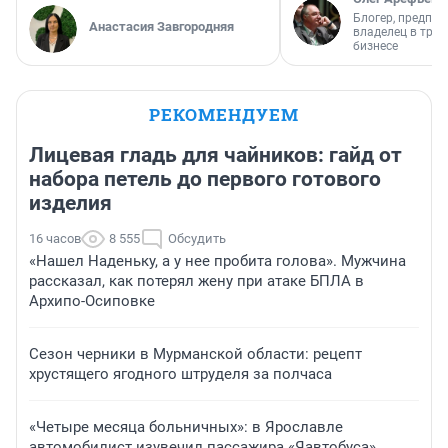
Блогер, предпри
Анастасия Завгородняя
владелец в тра
бизнесе
РЕКОМЕНДУЕМ
Лицевая гладь для чайников: гайд от
набора петель до первого готового
изделия
16 часов
8 555
Обсудить
«Нашел Наденьку, а у нее пробита голова». Мужчина
рассказал, как потерял жену при атаке БПЛА в
Архипо-Осиповке
Сезон черники в Мурманской области: рецепт
хрустящего ягодного штруделя за полчаса
«Четыре месяца больничных»: в Ярославле
автомобилист изувечил пассажира «Яавтобуса»