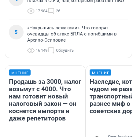
пляжах в Сочи, над которыми работает ПВО
17 984
26
«Накрылись лежаками». Что говорят
5
очевидцы об атаке БПЛА с погибшими в
Архипо-Осиповке
16 149
Обсудить
МНЕНИЕ
МНЕНИЕ
Продашь за 3000, налог
Наследие, кото
возьмут с 4000. Что
чудом не разва
нам готовит новый
транспортный 
налоговый закон — он
разнес миф о 
коснется импорта и
советских доро
даже репетиторов
Олег Арефьев