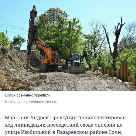
Склон временно укрепили
Источник: 
agproshunin/max.ru
Мэр Сочи Андрей Прошунин проинспектировал
ход ликвидации последствий схода оползня на
улице Изобильной в Лазаревском районе Сочи.