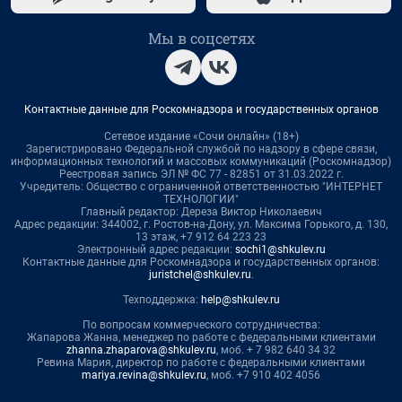
Мы в соцсетях
Контактные данные для Роскомнадзора и государственных органов
Сетевое издание «Сочи онлайн» (18+)
Зарегистрировано Федеральной службой по надзору в сфере связи,
информационных технологий и массовых коммуникаций (Роскомнадзор)
Реестровая запись ЭЛ № ФС 77 - 82851 от 31.03.2022 г.
Учредитель: Общество с ограниченной ответственностью "ИНТЕРНЕТ
ТЕХНОЛОГИИ"
Главный редактор: Дереза Виктор Николаевич
Адрес редакции: 344002, г. Ростов-на-Дону, ул. Максима Горького, д. 130,
13 этаж, +7 912 64 223 23
Электронный адрес редакции:
sochi1@shkulev.ru
Контактные данные для Роскомнадзора и государственных органов:
juristchel@shkulev.ru
.
Техподдержка:
help@shkulev.ru
По вопросам коммерческого сотрудничества:
Жапарова Жанна, менеджер по работе с федеральными клиентами
zhanna.zhaparova@shkulev.ru
, моб. + 7 982 640 34 32
Ревина Мария, директор по работе с федеральными клиентами
mariya.revina@shkulev.ru
, моб. +7 910 402 4056