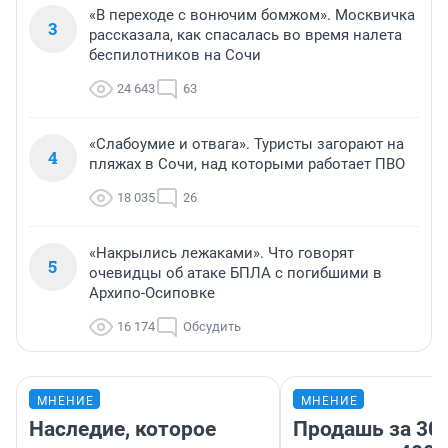
«В переходе с вонючим бомжом». Москвичка
3
рассказала, как спасалась во время налета
беспилотников на Сочи
24 643
63
«Слабоумие и отвага». Туристы загорают на
4
пляжах в Сочи, над которыми работает ПВО
18 035
26
«Накрылись лежаками». Что говорят
5
очевидцы об атаке БПЛА с погибшими в
Архипо-Осиповке
16 174
Обсудить
МНЕНИЕ
МНЕНИЕ
Наследие, которое
Продашь за 300