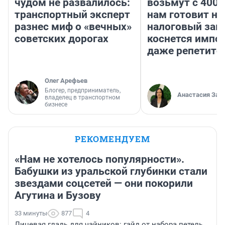
чудом не развалилось:
возьмут с 4000
транспортный эксперт
нам готовит н
разнес миф о «вечных»
налоговый зако
советских дорогах
коснется импор
даже репетито
Олег Арефьев
Блогер, предприниматель,
Анастасия Зав
владелец в транспортном
бизнесе
РЕКОМЕНДУЕМ
«Нам не хотелось популярности».
Бабушки из уральской глубинки стали
звездами соцсетей — они покорили
Агутина и Бузову
33 минуты
877
4
Лицевая гладь для чайников: гайд от набора петель