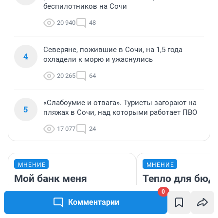
беспилотников на Сочи
20 940
48
Северяне, пожившие в Сочи, на 1,5 года
4
охладели к морю и ужаснулись
20 265
64
«Слабоумие и отвага». Туристы загорают на
5
пляжах в Сочи, над которыми работает ПВО
17 077
24
МНЕНИЕ
МНЕНИЕ
Мой банк меня
Тепло для бюд
бережет. Журналист
холодно в сало
0
хотела снять 200
зимой. Водител
Комментарии
тысяч, чтобы погасить
ездит на элект