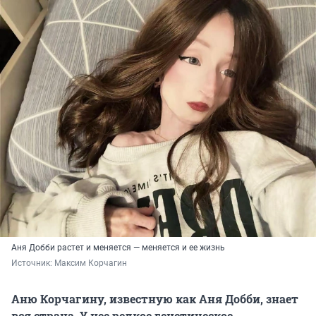
Аня Добби растет и меняется — меняется и ее жизнь
Источник: 
Максим Корчагин
Аню Корчагину, известную как Аня Добби, знает
вся страна. У нее редкое генетическое