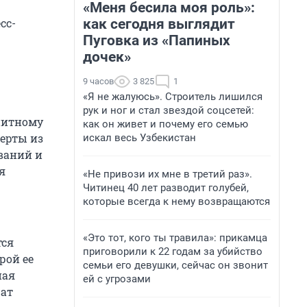
«Меня бесила моя роль»:
как сегодня выглядит
сс-
Пуговка из «Папиных
дочек»
9 часов
3 825
1
«Я не жалуюсь». Строитель лишился
рук и ног и стал звездой соцсетей:
нитному
как он живет и почему его семью
перты из
искал весь Узбекистан
ваний и
я
«Не привози их мне в третий раз».
Читинец 40 лет разводит голубей,
которые всегда к нему возвращаются
«Это тот, кого ты травила»: прикамца
тся
приговорили к 22 годам за убийство
рой ее
семьи его девушки, сейчас он звонит
ная
ей с угрозами
чат