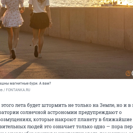
ашны магнитные бури. А вам?
ев / FONTANKA.RU
 этого лета будет штормить не только на Земле, но и в 
ратории солнечной астрономии предупреждают о
озмущениях, которые накроют планету в ближайшие 
вительных людей это означает только одно — пора пе