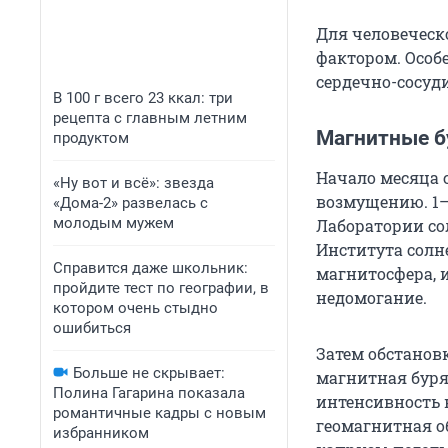
Для человеческ
фактором. Особ
сердечно-сосуд
В 100 г всего 23 ккал: три
рецепта с главным летним
Магнитные бу
продуктом
Начало месяца 
«Ну вот и всё»: звезда
возмущению. 1–
«Дома-2» развелась с
молодым мужем
Лаборатории со
Института солн
Справится даже школьник:
магнитосфера, 
пройдите тест по географии, в
недомогание.
котором очень стыдно
ошибиться
Затем обстановк
Больше не скрывает:
магнитная буря.
Полина Гагарина показала
интенсивность 
романтичные кадры с новым
геомагнитная о
избранником