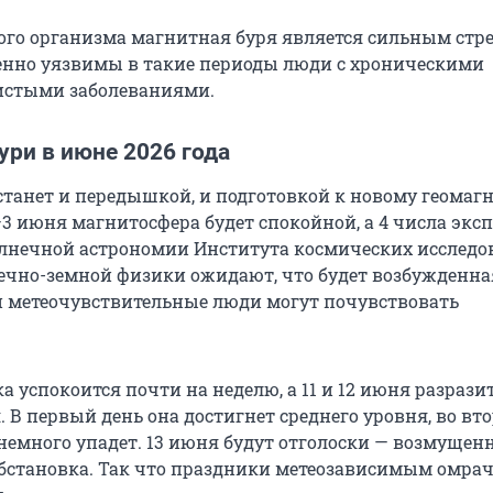
ого организма магнитная буря является сильным стре
енно уязвимы в такие периоды люди с хроническими
истыми заболеваниями.
ри в июне 2026 года
станет и передышкой, и подготовкой к новому геомаг
3 июня магнитосфера будет спокойной, а 4 числа экс
лнечной астрономии Института космических исследо
ечно-земной физики ожидают, что будет возбужденна
и метеочувствительные люди могут почувствовать
а успокоится почти на неделю, а 11 и 12 июня разрази
 В первый день она достигнет среднего уровня, во вто
немного упадет. 13 июня будут отголоски — возмущен
бстановка. Так что праздники метеозависимым омра