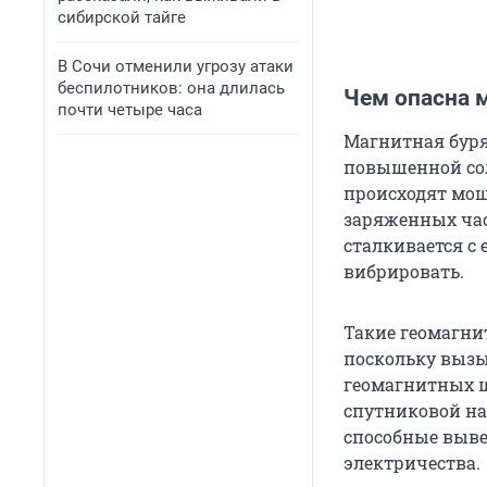
сибирской тайге
В Сочи отменили угрозу атаки
беспилотников: она длилась
Чем опасна 
почти четыре часа
Магнитная буря
повышенной сол
происходят мо
заряженных час
сталкивается с
вибрировать.
Такие геомагни
поскольку выз
геомагнитных ш
спутниковой нав
способные выве
электричества.