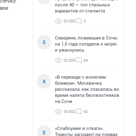
течку.
после 40 — топ стильных
свое
вариантов от стилиста
25 353
3
Северяне, пожившие в Сочи,
3
на 1,5 года охладели к морю
и ужаснулись
20 205
64
«В переходе с вонючим
4
бомжом». Москвичка
рассказала, как спасалась во
время налета беспилотников
на Сочи
18 502
42
«Слабоумие и отвага».
5
Туристы загорают на пляжах