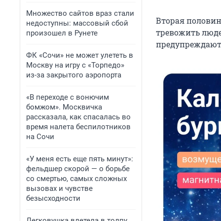
Множество сайтов враз стали
Вторая половина
недоступны: массовый сбой
тревожить люде
произошел в Рунете
предупреждают,
ФК «Сочи» не может улететь в
Москву на игру с «Торпедо»
из-за закрытого аэропорта
«В переходе с вонючим
бомжом». Москвичка
рассказала, как спасалась во
время налета беспилотников
на Сочи
«У меня есть еще пять минут»:
фельдшер скорой — о борьбе
со смертью, самых сложных
вызовах и чувстве
безысходности
Легковушка влетела в толпу