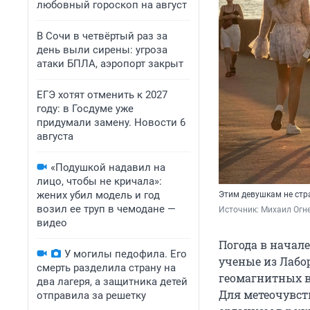
любовный гороскоп на август
В Сочи в четвёртый раз за
день выли сирены: угроза
атаки БПЛА, аэропорт закрыт
ЕГЭ хотят отменить к 2027
году: в Госдуме уже
придумали замену. Новости 6
августа
«Подушкой надавил на
лицо, чтобы не кричала»:
жених убил модель и год
Этим девушкам не стр
возил ее труп в чемодане —
Источник: 
Михаил Огн
видео
Погода в начале
У могилы педофила. Его
ученые из Лабо
смерть разделила страну на
геомагнитных в
два лагеря, а защитника детей
Для метеочувст
отправила за решетку