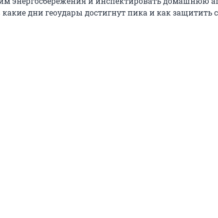
им энергосбережения и инспектировать домашнюю ап
 какие дни геоудары достигнут пика и как защитить 