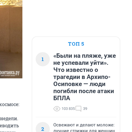
ТОП 5
«Были на пляже, уже
1
не успевали уйти».
Что известно о
трагедии в Архипо-
Осиповке — люди
погибли после атаки
БПЛА
космосе:
103 835
39
недели.
Освежают и делают моложе:
реводить
2
лучшие стрижки для женщин