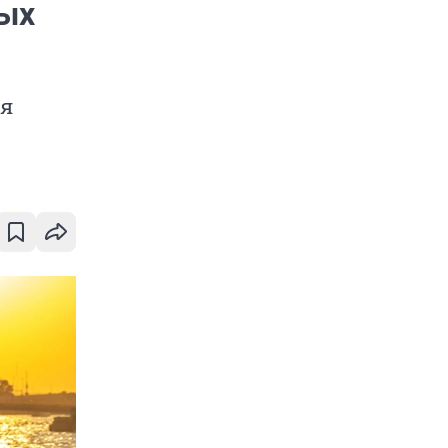
ных
ся