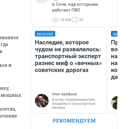
в Сочи, над которыми
работает ПВО
16 600
23
МНЕНИЕ
МНЕНИ
ызванное
Наследие, которое
Прода
 где
чудом не развалилось:
возьм
в
транспортный эксперт
нам г
разнес миф о «вечных»
налог
ься и
советских дорогах
косне
даже 
ику,
Олег Арефьев
я мощных
Блогер, предприниматель,
е
владелец в транспортном
бизнесе
осетях,
лючение
РЕКОМЕНДУЕМ