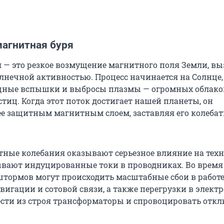
магнитная буря
 — это резкое возмущение магнитного поля Земли, в
нечной активностью. Процесс начинается на Солнце,
щные вспышки и выбросы плазмы — огромных облако
тиц. Когда этот поток достигает нашей планеты, он
 ее защитным магнитным слоем, заставляя его колебат
тные колебания оказывают серьезное влияние на техн
ывают индуцированные токи в проводниках. Во врем
тормов могут происходить масштабные сбои в работ
игации и сотовой связи, а также перегрузки в электр
сти из строя трансформаторы и спровоцировать отк