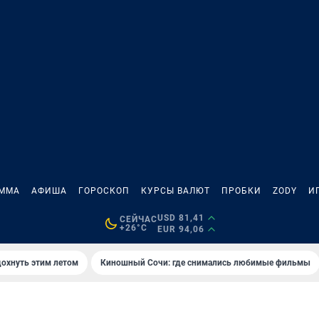
АММА
АФИША
ГОРОСКОП
КУРСЫ ВАЛЮТ
ПРОБКИ
ZODY
И
USD 81,41
СЕЙЧАС
+26°C
EUR 94,06
дохнуть этим летом
Киношный Сочи: где снимались любимые фильмы