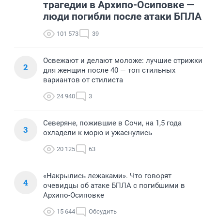
трагедии в Архипо-Осиповке —
люди погибли после атаки БПЛА
101 573
39
Освежают и делают моложе: лучшие стрижки
2
для женщин после 40 — топ стильных
вариантов от стилиста
24 940
3
Северяне, пожившие в Сочи, на 1,5 года
3
охладели к морю и ужаснулись
20 125
63
«Накрылись лежаками». Что говорят
4
очевидцы об атаке БПЛА с погибшими в
Архипо-Осиповке
15 644
Обсудить