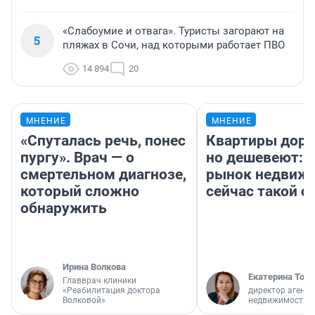
«Слабоумие и отвага». Туристы загорают на
5
пляжах в Сочи, над которыми работает ПВО
14 894
20
МНЕНИЕ
МНЕНИЕ
«Спуталась речь, понес
Квартиры дор
пургу». Врач — о
но дешевеют: 
смертельном диагнозе,
рынок недвиж
который сложно
сейчас такой 
обнаружить
Ирина Волкова
Екатерина Торо
Главврач клиники
«Реабилитация доктора
директор агентс
Волковой»
недвижимости