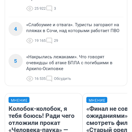
25 922
3
«Слабоумие и отвага». Туристы загорают на
4
пляжах в Сочи, над которыми работает ПВО
19 165
29
«Накрылись лежаками». Что говорят
5
очевидцы об атаке БПЛА с погибшими в
Архипо-Осиповке
16 535
Обсудить
МНЕНИЕ
МНЕНИЕ
Колобок-колобок, я
«Финал не совп
тебя боюсь! Ради чего
ожиданиями»: 
отложили прокат
смотреть фил
«Человека-паука» —
«Старый орел» 