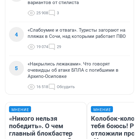
вариантов от стилиста
25 908
3
«Слабоумие и отвага». Туристы загорают на
4
пляжах в Сочи, над которыми работает ПВО
19 074
29
«Накрылись лежаками». Что говорят
5
очевидцы об атаке БПЛА с погибшими в
Архипо-Осиповке
16 518
Обсудить
МНЕНИЕ
МНЕНИЕ
«Никого нельзя
Колобок-колобо
победить». О чем
тебя боюсь! Ра
главный блокбастер
отложили прок