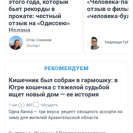
этого года, который
«Человека-пау
бьет рекорды в
отзыв о фильм
прокате: честный
«человека-бул
отзыв на «Одиссею»
Нолана
Стас Соколов
Надежда Губар
Эксперт
РЕКОМЕНДУЕМ
Кишечник был собран в гармошку: в
Югре кошечка с тяжелой судьбой
ищет новый дом — ее история
1 час
865
Обсудить
Одна банка — три вкуса: рецепт овощного ассорти на
зиму для жителей Архангельской области