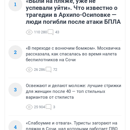
«Были на пляже, уже не
1
успевали уйти». Что известно о
трагедии в Архипо-Осиповке —
люди погибли после атаки БПЛА
110 280
43
«В переходе с вонючим бомжом». Москвичка
2
рассказала, как спасалась во время налета
беспилотников на Сочи
26 286
72
Освежают и делают моложе: лучшие стрижки
3
для женщин после 40 — топ стильных
вариантов от стилиста
25 904
3
«Слабоумие и отвага». Туристы загорают на
4
пляжах в Сочи, над которыми работает ПВО