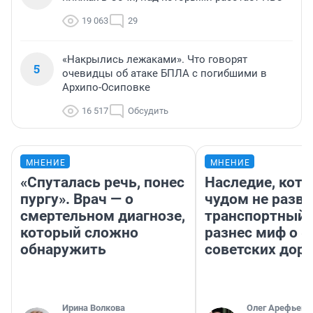
19 063
29
«Накрылись лежаками». Что говорят
5
очевидцы об атаке БПЛА с погибшими в
Архипо-Осиповке
16 517
Обсудить
МНЕНИЕ
МНЕНИЕ
«Спуталась речь, понес
Наследие, кото
пургу». Врач — о
чудом не разва
смертельном диагнозе,
транспортный 
который сложно
разнес миф о 
обнаружить
советских доро
Ирина Волкова
Олег Арефьев