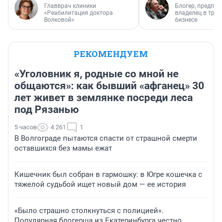
Главврач клиники
Блогер, предпри
«Реабилитация доктора
владелец в тра
Волковой»
бизнесе
РЕКОМЕНДУЕМ
«Уголовник я, родные со мной не
общаются»: как бывший «афганец» 30
лет живет в землянке посреди леса
под Рязанью
5 часов
4 261
1
В Волгограде пытаются спасти от страшной смерти
оставшихся без мамы ежат
Кишечник был собран в гармошку: в Югре кошечка с
тяжелой судьбой ищет новый дом — ее история
«Было страшно столкнуться с полицией».
Популярная блогерша из Екатеринбурга честно