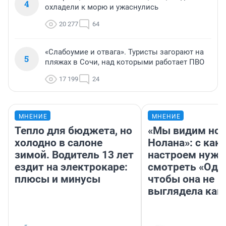
4
охладели к морю и ужаснулись
20 277
64
«Слабоумие и отвага». Туристы загорают на
5
пляжах в Сочи, над которыми работает ПВО
17 199
24
МНЕНИЕ
МНЕНИЕ
Тепло для бюджета, но
«Мы видим нов
холодно в салоне
Нолана»: с как
зимой. Водитель 13 лет
настроем нужн
ездит на электрокаре:
смотреть «Оди
плюсы и минусы
чтобы она не
выглядела как