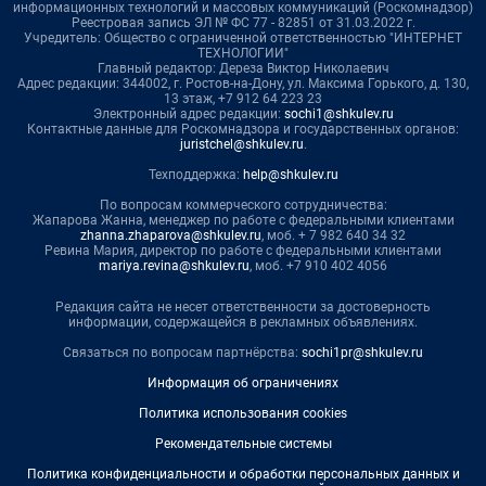
информационных технологий и массовых коммуникаций (Роскомнадзор)
Реестровая запись ЭЛ № ФС 77 - 82851 от 31.03.2022 г.
Учредитель: Общество с ограниченной ответственностью "ИНТЕРНЕТ
ТЕХНОЛОГИИ"
Главный редактор: Дереза Виктор Николаевич
Адрес редакции: 344002, г. Ростов-на-Дону, ул. Максима Горького, д. 130,
13 этаж, +7 912 64 223 23
Электронный адрес редакции:
sochi1@shkulev.ru
Контактные данные для Роскомнадзора и государственных органов:
juristchel@shkulev.ru
.
Техподдержка:
help@shkulev.ru
По вопросам коммерческого сотрудничества:
Жапарова Жанна, менеджер по работе с федеральными клиентами
zhanna.zhaparova@shkulev.ru
, моб. + 7 982 640 34 32
Ревина Мария, директор по работе с федеральными клиентами
mariya.revina@shkulev.ru
, моб. +7 910 402 4056
Редакция сайта не несет ответственности за достоверность
информации, содержащейся в рекламных объявлениях.
Связаться по вопросам партнёрства:
sochi1pr@shkulev.ru
Информация об ограничениях
Политика использования cookies
Рекомендательные системы
Политика конфиденциальности и обработки персональных данных и