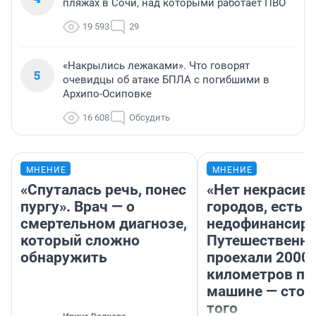
пляжах в Сочи, над которыми работает ПВО
19 593
29
«Накрылись лежаками». Что говорят
5
очевидцы об атаке БПЛА с погибшими в
Архипо-Осиповке
16 608
Обсудить
МНЕНИЕ
МНЕНИЕ
«Спуталась речь, понес
«Нет некрасив
пургу». Врач — о
городов, есть
смертельном диагнозе,
недофинансиро
который сложно
Путешественн
обнаружить
проехали 2000
километров по 
машине — стои
того