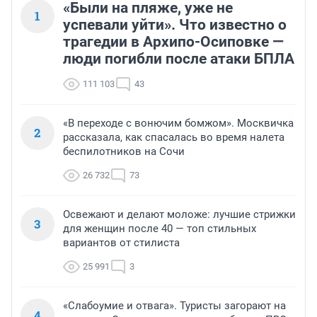
«Были на пляже, уже не
1
успевали уйти». Что известно о
трагедии в Архипо-Осиповке —
люди погибли после атаки БПЛА
111 103
43
«В переходе с вонючим бомжом». Москвичка
2
рассказала, как спасалась во время налета
беспилотников на Сочи
26 732
73
Освежают и делают моложе: лучшие стрижки
3
для женщин после 40 — топ стильных
вариантов от стилиста
25 991
3
«Слабоумие и отвага». Туристы загорают на
4