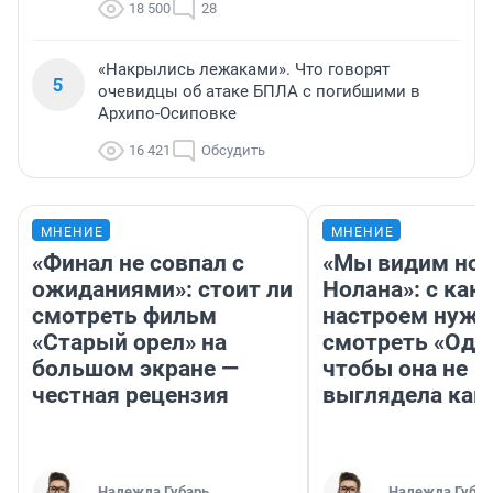
18 500
28
«Накрылись лежаками». Что говорят
5
очевидцы об атаке БПЛА с погибшими в
Архипо-Осиповке
16 421
Обсудить
МНЕНИЕ
МНЕНИЕ
«Финал не совпал с
«Мы видим нов
ожиданиями»: стоит ли
Нолана»: с как
смотреть фильм
настроем нужн
«Старый орел» на
смотреть «Оди
большом экране —
чтобы она не
честная рецензия
выглядела как
Надежда Губарь
Надежда Губар